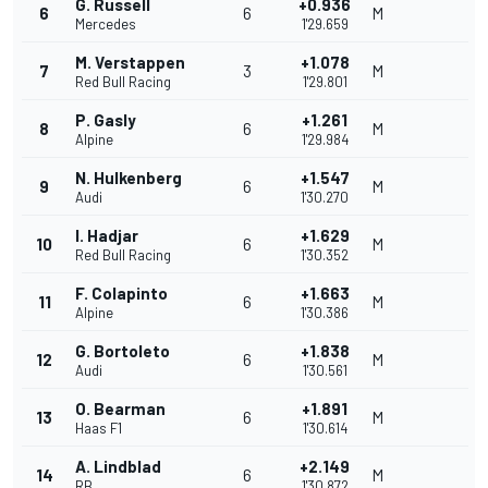
G. Russell
+0.936
6
6
M
Mercedes
1'29.659
M. Verstappen
+1.078
7
3
M
Red Bull Racing
1'29.801
P. Gasly
+1.261
8
6
M
Alpine
1'29.984
N. Hulkenberg
+1.547
9
6
M
Audi
1'30.270
I. Hadjar
+1.629
10
6
M
Red Bull Racing
1'30.352
F. Colapinto
+1.663
11
6
M
Alpine
1'30.386
G. Bortoleto
+1.838
12
6
M
Audi
1'30.561
O. Bearman
+1.891
13
6
M
Haas F1
1'30.614
A. Lindblad
+2.149
14
6
M
RB
1'30.872