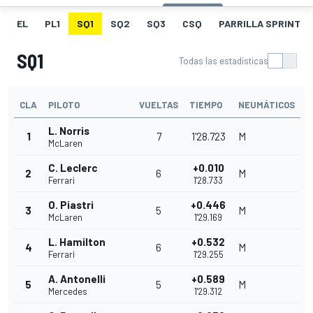
EL
PL1
SQ1
SQ2
SQ3
CSQ
PARRILLA SPRINT
SQ1
Todas las estadísticas
CLA
PILOTO
VUELTAS
TIEMPO
NEUMÁTICOS
L. Norris
1
7
1'28.723
M
McLaren
C. Leclerc
+0.010
2
6
M
Ferrari
1'28.733
O. Piastri
+0.446
3
5
M
McLaren
1'29.169
L. Hamilton
+0.532
4
6
M
Ferrari
1'29.255
A. Antonelli
+0.589
5
5
M
Mercedes
1'29.312