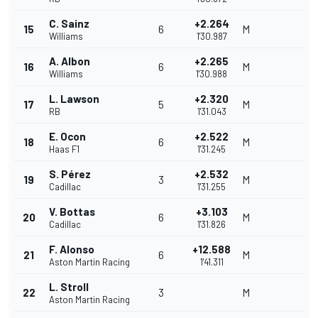
C. Sainz
+2.264
15
6
M
Williams
1'30.987
A. Albon
+2.265
16
6
M
Williams
1'30.988
L. Lawson
+2.320
17
5
M
RB
1'31.043
E. Ocon
+2.522
18
6
M
Haas F1
1'31.245
S. Pérez
+2.532
19
3
M
Cadillac
1'31.255
V. Bottas
+3.103
20
6
M
Cadillac
1'31.826
F. Alonso
+12.588
21
6
M
Aston Martin Racing
1'41.311
L. Stroll
22
3
M
Aston Martin Racing