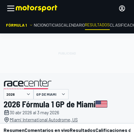
RESULTADOS
FÓRMULA 1
INICIO
NOTICIAS
CALENDARIO
CLASIFICAC
GP DE MIAMI
presentado por
2026 Fórmula 1 GP de Miami
30 abr 2026 al 3 may 2026
Miami International Autodrome, US
Resumen
Comentarios en vivo
Resultados
Calificaciones de