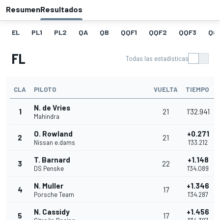
Resumen
Resultados
EL
PL1
PL2
QA
QB
QQF1
QQF2
QQF3
QQ
FL
Todas las estadísticas
CLA
PILOTO
VUELTA
TIEMPO
N. de Vries
1
21
1'32.941
Mahindra
O. Rowland
+0.271
2
21
Nissan e.dams
1'33.212
T. Barnard
+1.148
3
22
DS Penske
1'34.089
N. Muller
+1.346
4
17
Porsche Team
1'34.287
N. Cassidy
+1.456
5
17