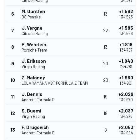
Citroën Racing
1'34.397
M. Gunther
+1.582
6
13
DS Penske
1'34.523
J. Vergne
+1.585
7
22
Citroën Racing
1'34.526
P. Wehrlein
+1.816
8
13
Porsche Team
1'34.757
J. Eriksson
+1.840
9
20
Virgin Racing
1'34.781
Z. Maloney
+1.960
10
20
LOLA YAMAHA ABT FORMULA E TEAM
1'34.901
J. Dennis
+2.029
11
19
Andretti Formula E
1'34.970
S. Buemi
+2.037
12
18
Virgin Racing
1'34.978
F. Drugovich
+2.053
13
8
Andretti Formula E
1'34.994