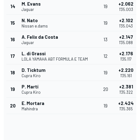
M. Evans
+2.062
14
19
Jaguar
1'35.003
N. Nato
+2.102
15
19
Nissan e.dams
1'35.043
A. Felix da Costa
+2.147
16
13
Jaguar
1'35.088
L. di Grassi
+2.176
17
12
LOLA YAMAHA ABT FORMULA E TEAM
1'35.117
D. Ticktum
+2.220
18
19
Cupra Kiro
1'35.161
P. Martí
+2.381
19
20
Cupra Kiro
1'35.322
E. Mortara
+2.424
20
19
Mahindra
1'35.365