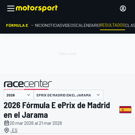
RESULTADOS
FÓRMULA E
INICIO
NOTICIAS
VIDEOS
CALENDARIO
CLAS
EPRIX DE MADRID EN EL JARAMA
presentado por
2026 Fórmula E ePrix de Madrid
en el Jarama
20 mar 2026 al 21 mar 2026
, ES