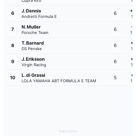
Cupra Kiro
1'
J. Dennis
+0
6
6
Andretti Formula E
1'
N. Muller
+1
7
6
Porsche Team
1'4
T. Barnard
+1
8
6
DS Penske
1'
J. Eriksson
+1
9
6
Virgin Racing
1'
L. di Grassi
+1
10
5
LOLA YAMAHA ABT FORMULA E TEAM
1'