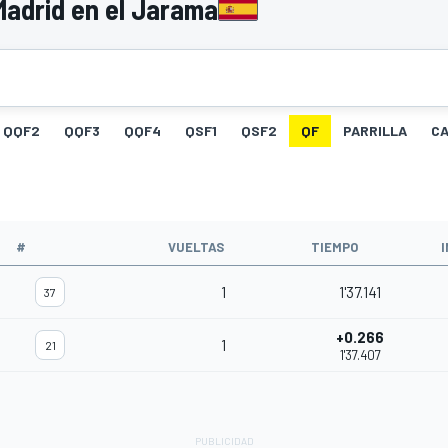
Madrid en el Jarama
QQF2
QQF3
QQF4
QSF1
QSF2
QF
PARRILLA
C
#
VUELTAS
TIEMPO
1
1'37.141
37
+0.266
1
21
1'37.407