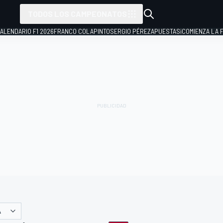
TODOS LOS CAMPEONATOS
ALENDARIO F1 2026
FRANCO COLAPINTO
SERGIO PÉREZ
APUESTAS
¡COMIENZA LA F
A