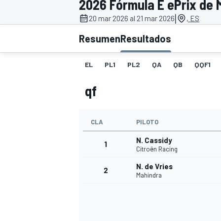
2026 Fórmula E ePrix de 
|
INDYCAR
20 mar 2026 al 21 mar 2026
, ES
Resumen
Resultados
EL
PL1
PL2
QA
QB
QQF1
qf
CLA
PILOTO
N. Cassidy
1
Citroën Racing
MOTOGP
N. de Vries
2
Mahindra