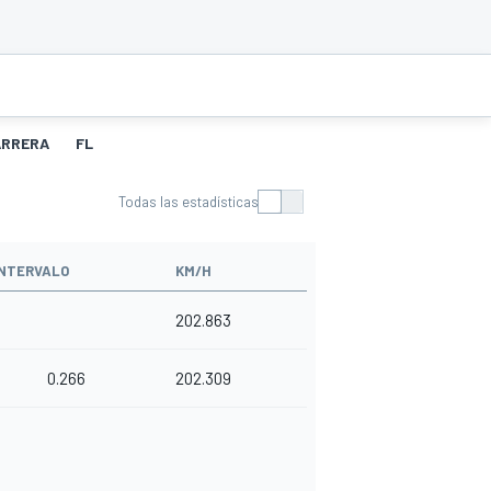
ARRERA
FL
Todas las estadísticas
INTERVALO
KM/H
202.863
0.266
202.309