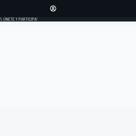
favoritos
Haz que se oiga tu voz
comentando artículos.
1, ÚNETE Y PARTICIPA!
INICIAR SESIÓN
EDICIÓN
LATINOAMÉRICA