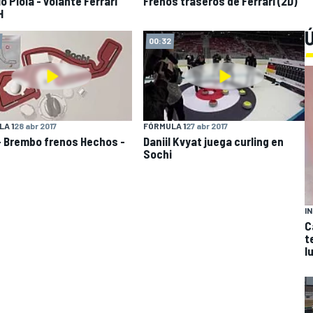
o Piola - volante Ferrari
Frenos traseros de Ferrari (2D)
H
Ú
00:32
A 1
28 abr 2017
FÓRMULA 1
27 abr 2017
- Brembo frenos Hechos -
Daniil Kvyat juega curling en
Sochi
I
C
t
l