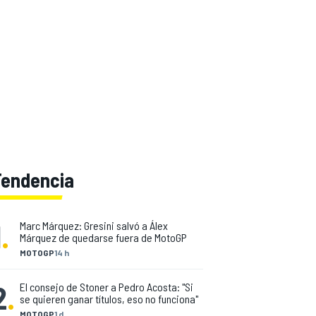
Tendencia
1
.
Marc Márquez: Gresini salvó a Álex
Márquez de quedarse fuera de MotoGP
MOTOGP
14 h
2
.
El consejo de Stoner a Pedro Acosta: "Si
se quieren ganar títulos, eso no funciona"
MOTOGP
1 d