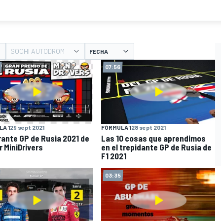
SOCHI AUTODROM
FECHA
07:56
A 1
29 sept 2021
FÓRMULA 1
28 sept 2021
brante GP de Rusia 2021 de
Las 10 cosas que aprendimos
r MiniDrivers
en el trepidante GP de Rusia de
F1 2021
03:35