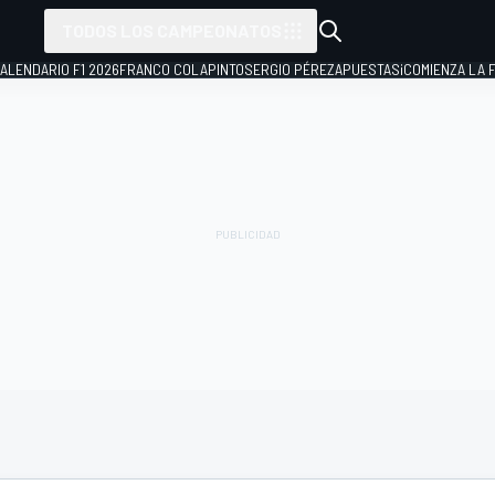
TODOS LOS CAMPEONATOS
ALENDARIO F1 2026
FRANCO COLAPINTO
SERGIO PÉREZ
APUESTAS
¡COMIENZA LA F