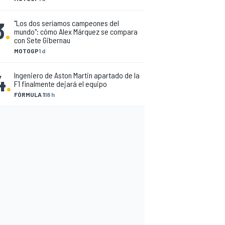
3
.
"Los dos seríamos campeones del
mundo": cómo Alex Márquez se compara
con Sete Gibernau
MOTOGP
1 d
4
.
Ingeniero de Aston Martin apartado de la
F1 finalmente dejará el equipo
FÓRMULA 1
18 h