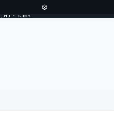
favoritos
Haz que se oiga tu voz
comentando artículos.
1, ÚNETE Y PARTICIPA!
INICIAR SESIÓN
EDICIÓN
LATINOAMÉRICA