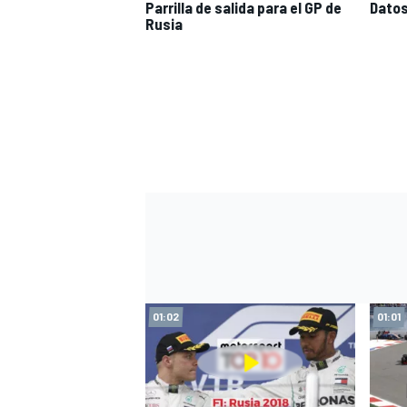
Parrilla de salida para el GP de
Datos
Rusia
FÓRMULA E
WRC
01:02
01:01