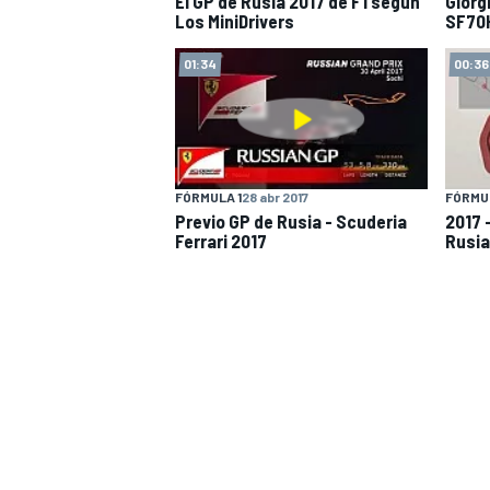
El GP de Rusia 2017 de F1 según
Giorgi
Los MiniDrivers
SF70
01:34
00:36
FÓRMULA 1
28 abr 2017
FÓRMUL
Previo GP de Rusia - Scuderia
2017 
Ferrari 2017
Rusia
MÁS CATEGORÍAS