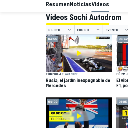
Resumen
Noticias
Videos
INDYCAR
Vídeos Sochi Autodrom
PILOTO
EQUIPO
EVENTO
03:55
06:32
FÓRMULA 1
1 oct 2021
FÓRMUL
Rusia, el jardín inexpugnable de
El vi
Mercedes
F1, po
MOTOGP
04:02
01:05