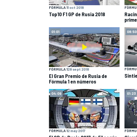
FÓRMULA 1
1 oct 2018
FÓRMUL
Top10 F1 GP de Rusia 2018
Racin
prime
01:01
08:50
FÓRMUL
FÓRMULA 1
28 sept 2018
Sinti
El Gran Premio de Rusia de
Fórmula 1 en números
04:09
01:23
FÓRMULA 1
2 may 2017
FÓRMUL