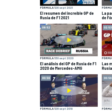
FÓRMULA 1
26 sept 2021
FÓRMUL
El resumen del increíble GP de
La pa
Rusia de F1 2021
de Fó
08:52
02:53
NASCAR CUP
FÓRMULA 1
30 sept 2020
FÓRMUL
El análisis del GP de Rusia de F1
Las m
2020 de Mercedes-AMG
Rusia
00:56
00:59
FÓRMULA 1
28 sept 2019
FÓRMUL