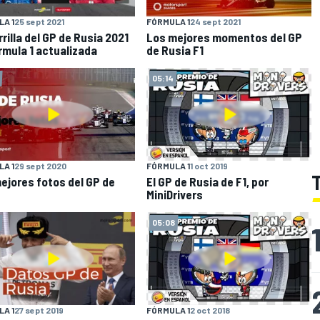
A 1
25 sept 2021
FÓRMULA 1
24 sept 2021
rrilla del GP de Rusia 2021
Los mejores momentos del GP
rmula 1 actualizada
de Rusia F1
05:14
A 1
29 sept 2020
FÓRMULA 1
1 oct 2019
ejores fotos del GP de
El GP de Rusia de F1, por
MiniDrivers
05:08
A 1
27 sept 2019
FÓRMULA 1
2 oct 2018