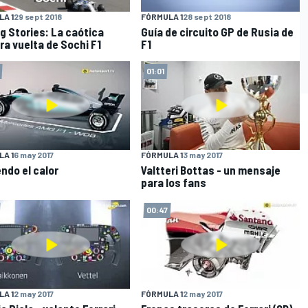
A 1
29 sept 2018
FÓRMULA 1
28 sept 2018
g Stories: La caótica
Guía de circuito GP de Rusia de
ra vuelta de Sochi F1
F1
01:01
A 1
6 may 2017
FÓRMULA 1
3 may 2017
endo el calor
Valtteri Bottas - un mensaje
para los fans
00:47
A 1
2 may 2017
FÓRMULA 1
2 may 2017