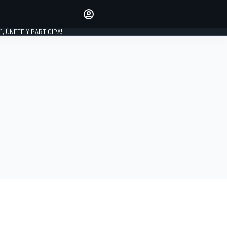
favoritos
Haz que se oiga tu voz
comentando artículos.
1, ÚNETE Y PARTICIPA!
INICIAR SESIÓN
EDICIÓN
LATINOAMÉRICA