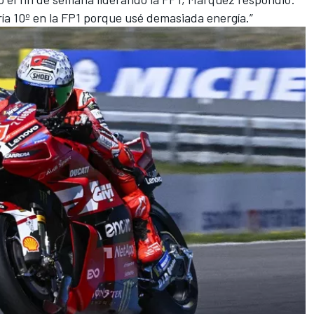
ría 10º en la FP1 porque usé demasiada energía.”