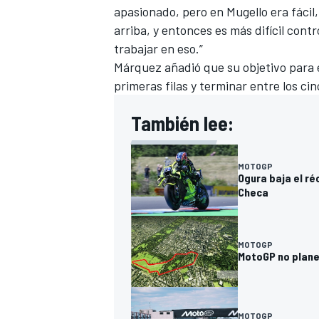
apasionado, pero en Mugello era fácil,
arriba, y entonces es más difícil contr
trabajar en eso.”
Márquez añadió que su objetivo para el
primeras filas y terminar entre los c
También lee:
MOTOGP
Ogura baja el ré
Checa
MOTOGP
MotoGP no plane
MOTOGP