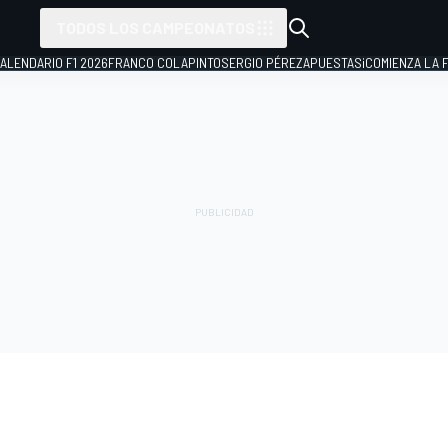
TODOS LOS CAMPEONATOS
ALENDARIO F1 2026
FRANCO COLAPINTO
SERGIO PÉREZ
APUESTAS
¡COMIENZA LA F