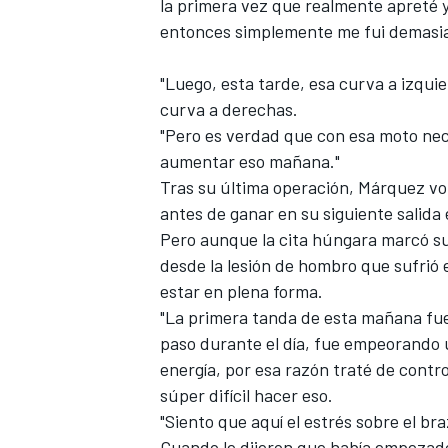
la primera vez que realmente apreté y 
entonces simplemente me fui demasiad
"Luego, esta tarde, esa curva a izqui
curva a derechas.
"Pero es verdad que con esa moto nece
aumentar eso mañana."
Tras su última operación, Márquez vol
antes de ganar en su siguiente salida
Pero aunque la cita húngara marcó su 
desde la lesión de hombro que sufrió
estar en plena forma.
"La primera tanda de esta mañana fue
paso durante el día, fue empeorando u
energía, por esa razón traté de contro
súper difícil hacer eso.
"Siento que aquí el estrés sobre el b
Cuando le dijeron que había empezado