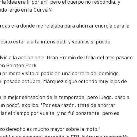
la idea era ir por ahí, pero el cuerpo no respondía, y
o largo en la Curva 7.
erdas era donde me relajaba para ahorrar energía para la
sito estar a alta intensidad, y veamos si puedo
vió a la acción en el Gran Premio de Italia del mes pasado
 en Balaton Park.
primera visita al podio en una carrera del domingo
 el pasado octubre, Márquez sigue estando muy lejos de
 la mejor sensación de la temporada, pero luego, paso a
n poco”, explicó. "Por esa razón, traté de ahorrar
lar el tiempo por vuelta, y no fui constante, pero es
razo derecho es mucho mayor sobre la moto.”
 el fin de semana liderando la FP1, Márquez respondió: