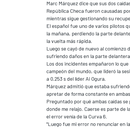
Marc Márquez
dice que sus dos caída
FÓRMULA E
República Checa fueron causadas por 
mientras sigue gestionando su recuper
El español fue uno de varios pilotos q
la mañana, perdiendo la parte delant
la vuelta más rápida.
Luego se cayó de nuevo al comienzo de 
sufriendo daños en la parte delantera
Los dos incidentes empañaron lo que p
campeón del mundo, que lideró la sesió
a 0.253 s del líder
Ai Ogura
.
Márquez admitió que estaba sufriendo f
apretar de forma constante en ambas
WRC
Preguntado por qué ambas caídas se p
donde me relajo. Caerse es parte de l
el error venía de la Curva 6.
"Luego fue mi error no renunciar en la