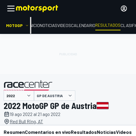
RESULTADOS
MOTOGP
INICIO
NOTICIAS
VIDEOS
CALENDARIO
CLASIF
GP DE AUSTRIA
presentado por
2022 MotoGP GP de Austria
19 ago 2022 al 21 ago 2022
Red Bull Ring, AT
Resumen
Comentarios en vivo
Resultados
Noticias
Videos