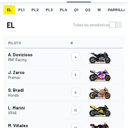
EL
PL1
PL2
PL3
PL4
Q1
Q2
W
PARRILLA
EL
Todas las estadísticas
PILOTO
#
A. Dovizioso
4
RNF Racing
J. Zarco
5
Pramac
S. Bradl
6
Honda
L. Marini
10
VR46
M. Viñales
12