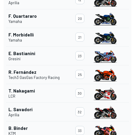
Aprilia
F. Quartararo
20
Yamaha
F. Morbidelli
21
Yamaha
E. Bastianini
23
Gresini
R. Fernández
25
Tech3 GasGas Factory Racing
T. Nakagami
30
LCR
L. Savadori
32
Aprilia
B. Binder
33
KTM