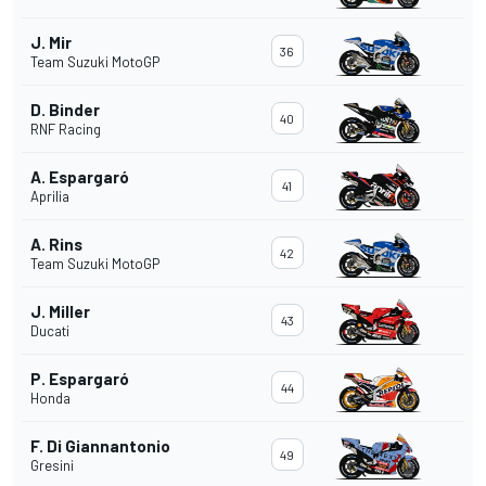
J. Mir
36
Team Suzuki MotoGP
D. Binder
40
RNF Racing
A. Espargaró
41
Aprilia
A. Rins
42
Team Suzuki MotoGP
J. Miller
43
Ducati
P. Espargaró
44
Honda
F. Di Giannantonio
49
Gresini