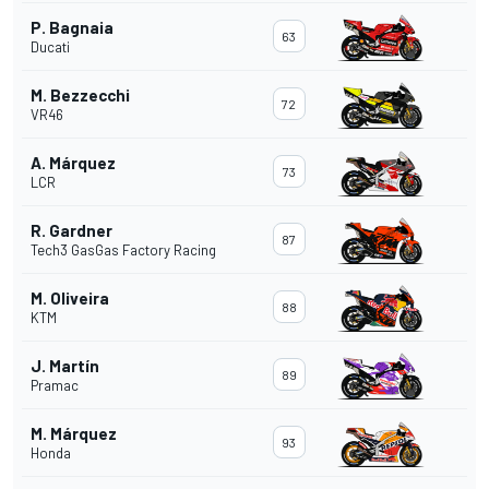
P. Bagnaia
63
Ducati
M. Bezzecchi
72
VR46
A. Márquez
73
LCR
R. Gardner
87
Tech3 GasGas Factory Racing
M. Oliveira
88
KTM
J. Martín
89
Pramac
M. Márquez
93
Honda