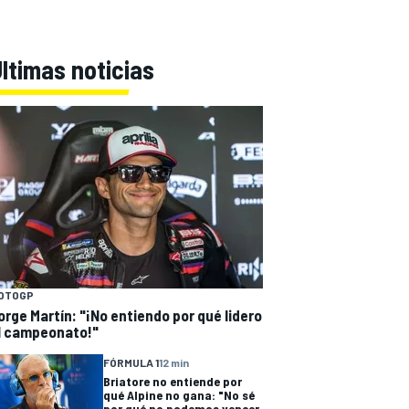
ltimas noticias
OTOGP
orge Martín: "¡No entiendo por qué lidero
l campeonato!"
FÓRMULA 1
12 min
Briatore no entiende por
qué Alpine no gana: "No sé
por qué no podemos vencer