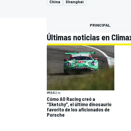
China
Shanghai
INDYCAR
PRINCIPAL
Últimas noticias en Clima
IMSA
2 m
MOTOGP
Cómo AO Racing creó a
“Sketchy”, el último dinosaurio
favorito de los aficionados de
Porsche