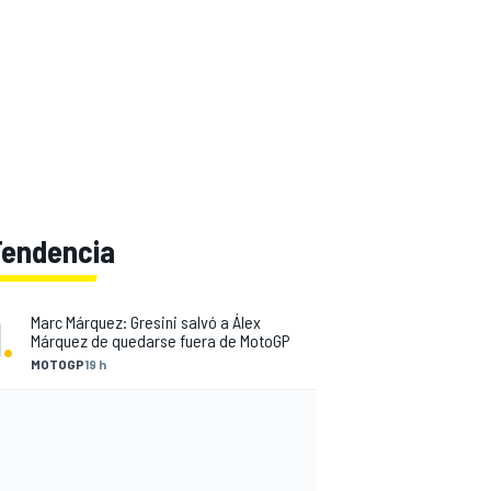
Tendencia
1
.
Marc Márquez: Gresini salvó a Álex
Márquez de quedarse fuera de MotoGP
MOTOGP
19 h