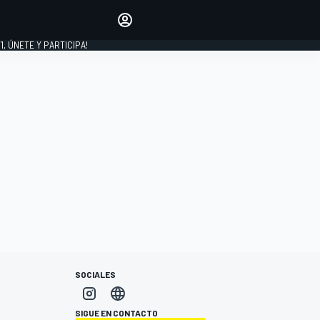
favoritos
Haz que se oiga tu voz
comentando artículos.
1, ÚNETE Y PARTICIPA!
INICIAR SESIÓN
EDICIÓN
LATINOAMÉRICA
SOCIALES
SIGUE EN CONTACTO