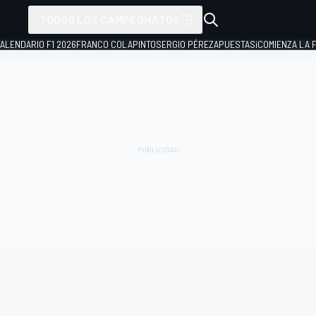
TODOS LOS CAMPEONATOS
ALENDARIO F1 2026
FRANCO COLAPINTO
SERGIO PÉREZ
APUESTAS
¡COMIENZA LA F