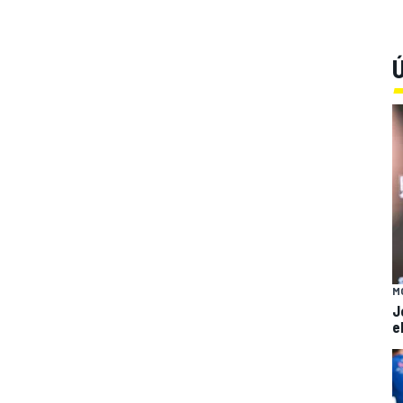
Ú
M
J
e