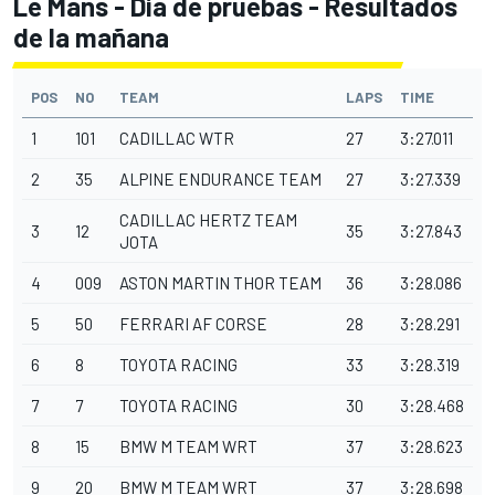
Le Mans - Día de pruebas - Resultados
de la mañana
POS
NO
TEAM
LAPS
TIME
1
101
CADILLAC WTR
27
3:27.011
2
35
ALPINE
ENDURANCE TEAM
27
3:27.339
CADILLAC HERTZ TEAM
3
12
35
3:27.843
JOTA
4
009
ASTON MARTIN THOR TEAM
36
3:28.086
5
50
FERRARI
AF CORSE
28
3:28.291
6
8
TOYOTA RACING
33
3:28.319
7
7
TOYOTA RACING
30
3:28.468
8
15
BMW M
TEAM WRT
37
3:28.623
9
20
BMW M TEAM WRT
37
3:28.698