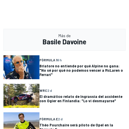
Más de
Basile Davoine
FÓRMULA 1
6 h
Briatore no entiende por qué Alpine no gana:
"No sé por qué no podemos vencer a McLaren o
Ferrari"
WRC
2 d
El dramático relato de Ingrassia del accidente
con Ogier en Finlandia: "Lo vi desmayarse"
FÓRMULA E
2 d
Théo Pourchaire será piloto de Opel en la