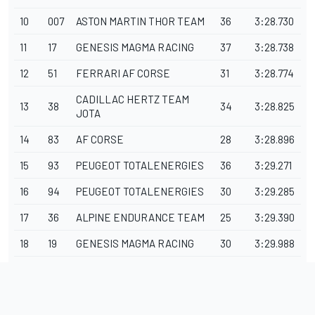
10
007
ASTON MARTIN THOR TEAM
36
3:28.730
11
17
GENESIS MAGMA RACING
37
3:28.738
12
51
FERRARI
AF CORSE
31
3:28.774
CADILLAC HERTZ TEAM
13
38
34
3:28.825
JOTA
14
83
AF CORSE
28
3:28.896
15
93
PEUGEOT TOTALENERGIES
36
3:29.271
16
94
PEUGEOT TOTALENERGIES
30
3:29.285
17
36
ALPINE ENDURANCE TEAM
25
3:29.390
18
19
GENESIS MAGMA RACING
30
3:29.988