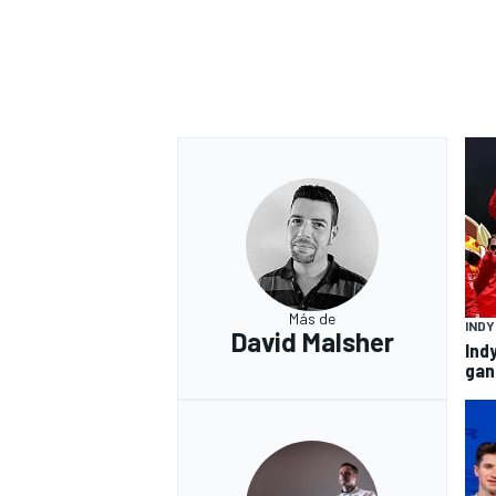
Más de
IND
David Malsher
Ind
gan