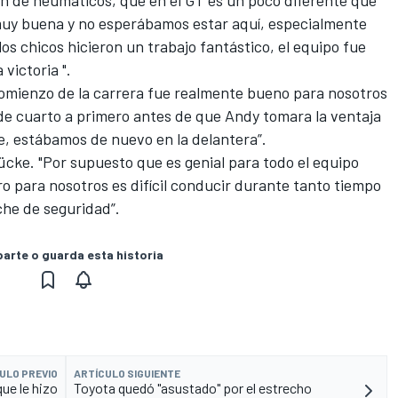
ón de neumáticos, que en el GT es un poco diferente que
uy buena y no esperábamos estar aquí, especialmente
los chicos hicieron un trabajo fantástico, el equipo fue
victoria ".
omienzo de la carrera fue realmente bueno para nosotros
r de cuarto a primero antes de que Andy tomara la ventaja
e, estábamos de nuevo en la delantera”.
cke. "Por supuesto que es genial para todo el equipo
ro para nosotros es difícil conducir durante tanto tiempo
che de seguridad”.
rte o guarda esta historia
ULO PREVIO
ARTÍCULO SIGUIENTE
ue le hizo
Toyota quedó "asustado" por el estrecho