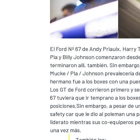
FÓRMULA E
El Ford Nº 67 de Andy Priaulx, Harry T
Pla y Billy Johnson comenzaron desde 
terminaron allí, también. Sin embargo,
Mucke / Pla / Johnson prevalecería d
hermano fue a los boxes con una puert
Los GT de Ford corrieron primero y s
67 tuviera que ir temprano a los boxes
WRC
posiciones.Sin embargo, a pesar de una
safety car que le dio al poleman una p
liderato mientras sus co-equiperos p
una vez más.
También lee: