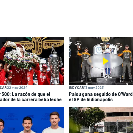
YCAR
22 may 2024
INDYCAR
13 may 2023
y 500: La razón de que el
Palou gana seguido de O'Ward
ador de la carrera beba leche
el GP de Indianápolis