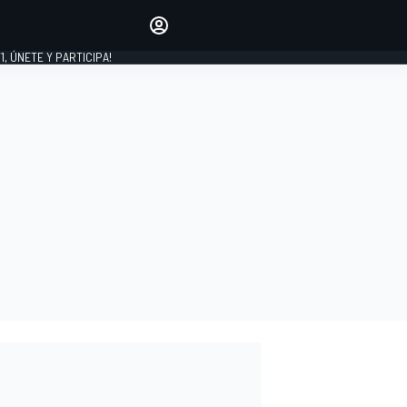
favoritos
Haz que se oiga tu voz
comentando artículos.
1, ÚNETE Y PARTICIPA!
INICIAR SESIÓN
EDICIÓN
LATINOAMÉRICA