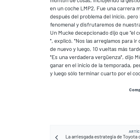
montón de cosas, incluyendo la gesti
en un coche LMP2. Fue una carrera m
después del problema del inicio, pero 
fenomenal y disfrutaremos de nuestra 
Un Mucke decepcionado dijo que “el c
", explicó. "Nos las arreglamos para i
de nuevo y luego, 10 vueltas más tard
"Es una verdadera vergüenza", dijo Mü
ganar en el inicio de la temporada, pe
y luego sólo terminar cuarto por el co
MÁS CATEGORÍAS
Compa
ARTÍC
La arriesgada estrategia de Toyota q