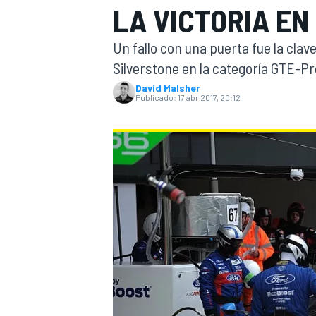
LA VICTORIA EN
INDYCAR
Un fallo con una puerta fue la clav
Silverstone en la categoría GTE-P
David Malsher
Publicado:
17 abr 2017, 20:12
MOTOGP