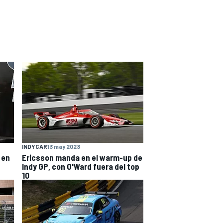
INDYCAR
13 may 2023
 en
Ericsson manda en el warm-up de
Indy GP, con O'Ward fuera del top
10