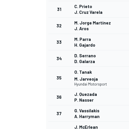
C. Prieto
31
J. Cruz Varela
M. Jorge Martínez
32
J. Aros
M. Parra
33
H. Gajardo
D. Serrano
34
D. Galarza
O. Tanak
35
M. Jarveoja
Hyundai Motorsport
J. Quezada
36
P. Nasser
G. Vassilakis
37
A. Harryman
J. McErlean