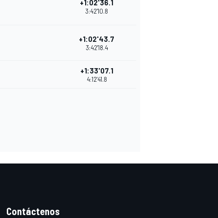
+1:02'36.1
3:42'10.8
+1:02'43.7
3:42'18.4
+1:33'07.1
4:12'41.8
Contáctenos