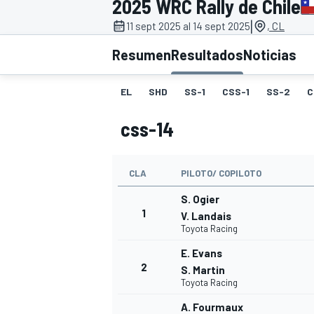
2025 WRC Rally de Chile
|
INDYCAR
11 sept 2025 al 14 sept 2025
, CL
Resumen
Resultados
Noticias
EL
SHD
SS-1
CSS-1
SS-2
C
css-14
CLA
PILOTO/ COPILOTO
S. Ogier
1
V. Landais
Toyota Racing
MOTOGP
E. Evans
2
S. Martin
Toyota Racing
A. Fourmaux