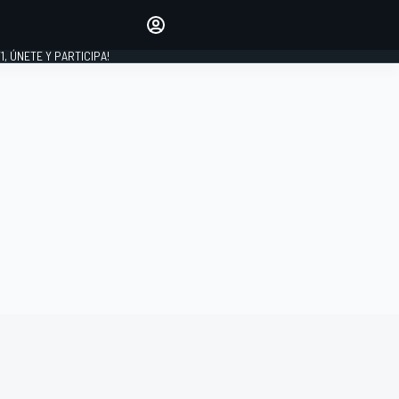
favoritos
Haz que se oiga tu voz
comentando artículos.
1, ÚNETE Y PARTICIPA!
INICIAR SESIÓN
EDICIÓN
LATINOAMÉRICA