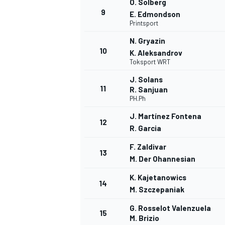
O. Solberg
9
FÓRMULA E
E. Edmondson
Printsport
N. Gryazin
10
K. Aleksandrov
Toksport WRT
J. Solans
11
R. Sanjuan
PH.Ph
J. Martínez Fontena
12
R. Garcia
F. Zaldivar
13
M. Der Ohannesian
WRC
K. Kajetanowics
14
M. Szczepaniak
G. Rosselot Valenzuela
15
M. Brizio