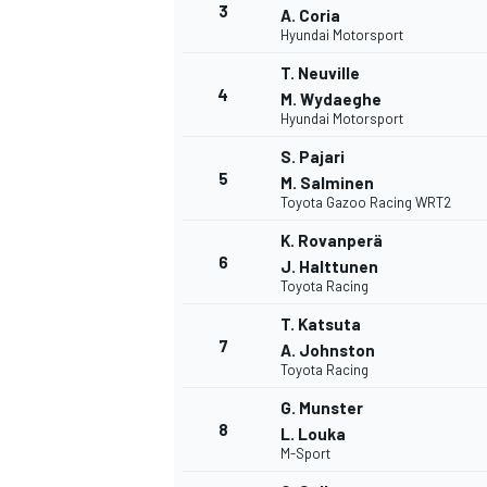
3
A. Coria
Hyundai Motorsport
T. Neuville
4
M. Wydaeghe
Hyundai Motorsport
S. Pajari
5
M. Salminen
NASCAR CUP
Toyota Gazoo Racing WRT2
K. Rovanperä
6
J. Halttunen
Toyota Racing
T. Katsuta
7
A. Johnston
Toyota Racing
G. Munster
8
L. Louka
M-Sport