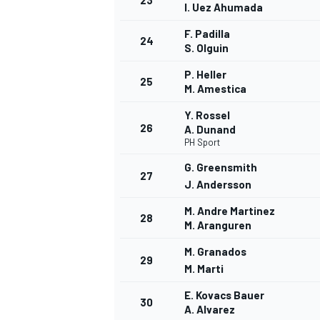
23
I. Uez Ahumada
F. Padilla
24
S. Olguin
P. Heller
25
M. Amestica
Y. Rossel
26
A. Dunand
PH Sport
G. Greensmith
27
J. Andersson
MÁS CATEGORÍAS
M. Andre Martinez
28
M. Aranguren
M. Granados
29
M. Marti
E. Kovacs Bauer
30
A. Alvarez