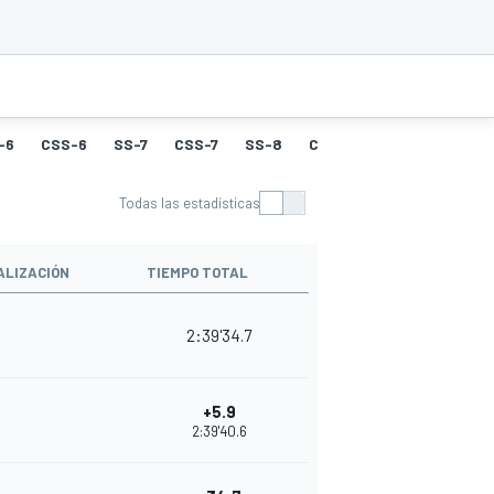
-6
CSS-6
SS-7
CSS-7
SS-8
CSS-8
SS-9
CSS-9
Todas las estadísticas
ALIZACIÓN
TIEMPO TOTAL
2:39'34.7
+5.9
2:39'40.6