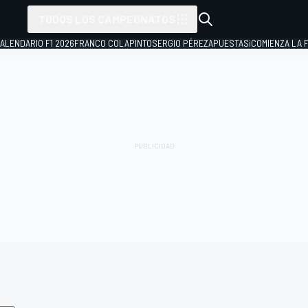
TODOS LOS CAMPEONATOS
ALENDARIO F1 2026
FRANCO COLAPINTO
SERGIO PÉREZ
APUESTAS
¡COMIENZA LA F