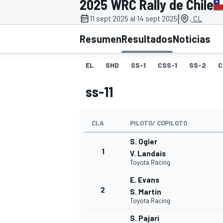
2025 WRC Rally de Chile
|
INDYCAR
11 sept 2025 al 14 sept 2025
, CL
Resumen
Resultados
Noticias
EL
SHD
SS-1
CSS-1
SS-2
C
ss-11
CLA
PILOTO/ COPILOTO
S. Ogier
1
V. Landais
Toyota Racing
MOTOGP
E. Evans
2
S. Martin
Toyota Racing
S. Pajari