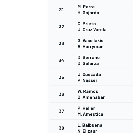
M. Parra
31
H. Gajardo
C. Prieto
32
J. Cruz Varela
G. Vassilakis
33
A. Harryman
D. Serrano
34
D. Galarza
J. Quezada
35
P. Nasser
W. Ramos
36
D. Amenabar
P. Heller
37
M. Amestica
L. Balbuena
38
N. Elizaur