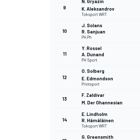
N. Gryazin
9
FÓRMULA E
K. Aleksandrov
Toksport WRT
J. Solans
10
R. Sanjuan
PH.Ph
Y. Rossel
11
A. Dunand
PH Sport
O. Solberg
12
E. Edmondson
Printsport
F. Zaldivar
13
WRC
M. Der Ohannesian
E. Lindholm
14
R. Hämäläinen
Toksport WRT
G. Greensmith