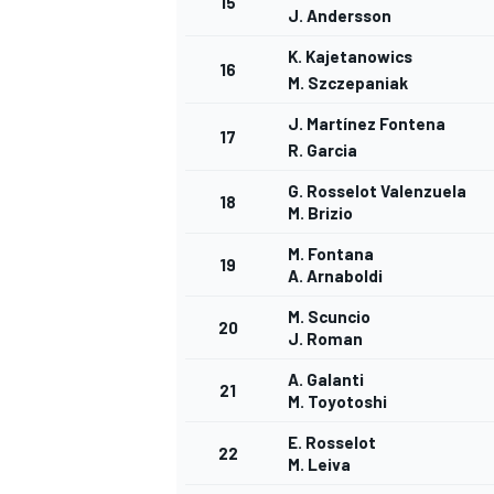
15
J. Andersson
K. Kajetanowics
16
M. Szczepaniak
J. Martínez Fontena
17
R. Garcia
G. Rosselot Valenzuela
18
M. Brizio
M. Fontana
19
A. Arnaboldi
M. Scuncio
20
J. Roman
A. Galanti
21
M. Toyotoshi
E. Rosselot
22
M. Leiva