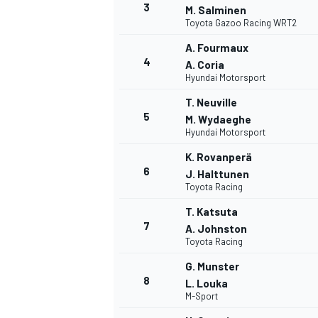
3
M. Salminen
Toyota Gazoo Racing WRT2
A. Fourmaux
4
A. Coria
Hyundai Motorsport
T. Neuville
5
M. Wydaeghe
NASCAR CUP
Hyundai Motorsport
K. Rovanperä
6
J. Halttunen
Toyota Racing
T. Katsuta
7
A. Johnston
Toyota Racing
G. Munster
8
L. Louka
M-Sport