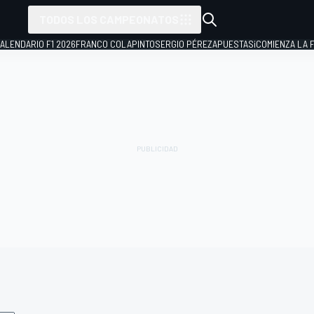
TODOS LOS CAMPEONATOS
ALENDARIO F1 2026
FRANCO COLAPINTO
SERGIO PÉREZ
APUESTAS
¡COMIENZA LA F