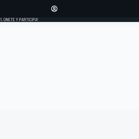
favoritos
Haz que se oiga tu voz
comentando artículos.
1, ÚNETE Y PARTICIPA!
INICIAR SESIÓN
EDICIÓN
LATINOAMÉRICA