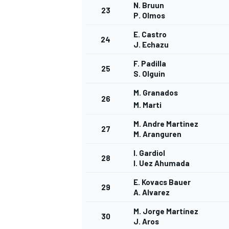
N. Bruun
23
P. Olmos
E. Castro
24
J. Echazu
F. Padilla
25
S. Olguin
M. Granados
26
M. Marti
M. Andre Martinez
27
M. Aranguren
MÁS CATEGORÍAS
I. Gardiol
28
I. Uez Ahumada
E. Kovacs Bauer
29
A. Alvarez
M. Jorge Martínez
30
J. Aros