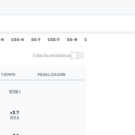
-6
CSS-6
SS-7
CSS-7
SS-8
CSS-8
SS-9
CSS-9
Todas las estadísticas
TIEMPO
PENALIZACIÓN
15'08.1
+3.7
15'11.8