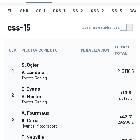
EL
SHD
SS-1
CSS-1
SS-2
CSS-2
SS-3
CSS-
css-15
Todas las estadísticas
TIEMPO
CLA
PILOTO/ COPILOTO
PENALIZACIÓN
TOTAL
S. Ogier
1
2:51'16.5
V. Landais
Toyota Racing
E. Evans
+10.3
2
S. Martin
2:51'26.8
Toyota Racing
A. Fourmaux
+43.7
3
A. Coria
2:52'00.2
Hyundai Motorsport
T. Neuville