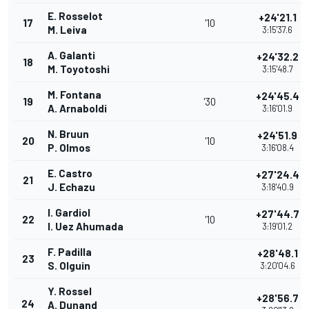
E. Rosselot
+24'21.1
17
'10
M. Leiva
3:15'37.6
A. Galanti
+24'32.2
18
M. Toyotoshi
3:15'48.7
M. Fontana
+24'45.4
19
'30
A. Arnaboldi
3:16'01.9
N. Bruun
+24'51.9
20
'10
P. Olmos
3:16'08.4
E. Castro
+27'24.4
21
J. Echazu
3:18'40.9
I. Gardiol
+27'44.7
22
'10
I. Uez Ahumada
3:19'01.2
F. Padilla
+28'48.1
23
S. Olguin
3:20'04.6
Y. Rossel
+28'56.7
24
A. Dunand