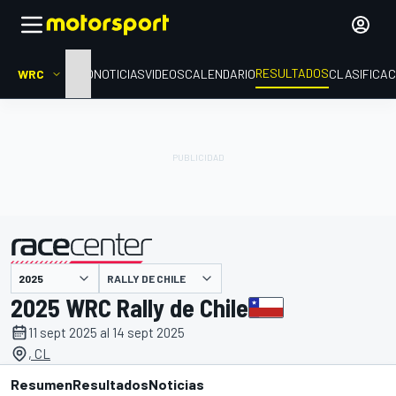
RESULTADOS
WRC
INICIO
NOTICIAS
VIDEOS
CALENDARIO
CLASIFICAC
RALLY DE CHILE
presentado por
2025 WRC Rally de Chile
11 sept 2025 al 14 sept 2025
, CL
Resumen
Resultados
Noticias