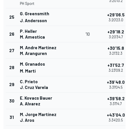
3:20'13.2
PH Sport
G. Greensmith
+29'06.5
25
3:20'23.0
J. Andersson
P. Heller
+29'18.2
26
'10
M. Amestica
3:20'34.7
M. Andre Martinez
+30'15.8
27
M. Aranguren
3:21'32.3
M. Granados
+31'52.7
28
3:23'09.2
M. Marti
C. Prieto
+39'48.0
29
J. Cruz Varela
3:31'04.5
E. Kovacs Bauer
+39'58.2
30
A. Alvarez
3:31'14.7
M. Jorge Martínez
+43'04.0
31
J. Aros
3:34'20.5