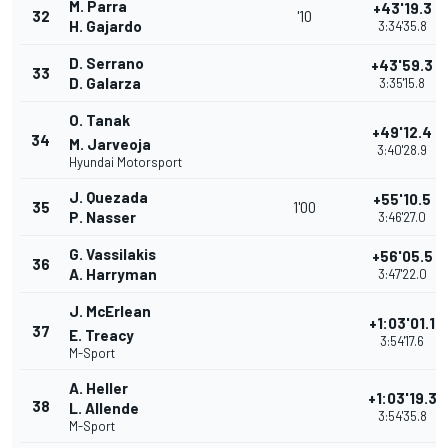
M. Parra
+43'19.3
32
'10
H. Gajardo
3:34'35.8
D. Serrano
+43'59.3
33
D. Galarza
3:35'15.8
O. Tanak
+49'12.4
34
M. Jarveoja
3:40'28.9
Hyundai Motorsport
J. Quezada
+55'10.5
35
1'00
P. Nasser
3:46'27.0
G. Vassilakis
+56'05.5
36
A. Harryman
3:47'22.0
J. McErlean
+1:03'01.1
37
E. Treacy
3:54'17.6
M-Sport
A. Heller
+1:03'19.3
38
L. Allende
3:54'35.8
M-Sport