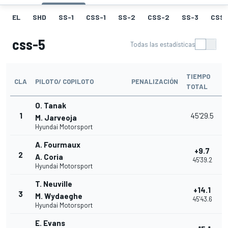
EL
SHD
SS-1
CSS-1
SS-2
CSS-2
SS-3
CSS-
css-5
Todas las estadísticas
TIEMPO
CLA
PILOTO/ COPILOTO
PENALIZACIÓN
TOTAL
O. Tanak
1
45'29.5
M. Jarveoja
Hyundai Motorsport
A. Fourmaux
+9.7
2
A. Coria
45'39.2
Hyundai Motorsport
T. Neuville
+14.1
3
M. Wydaeghe
45'43.6
Hyundai Motorsport
E. Evans