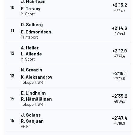
J. McErlean
+2'13.2
10
E. Treacy
47'42.7
M-Sport
O. Solberg
+2'14.6
11
E. Edmondson
47'44.1
Printsport
A. Heller
+2'17.9
12
L. Allende
47'47.4
M-Sport
N. Gryazin
+2'18.1
13
K. Aleksandrov
47'47.6
Toksport WRT
E. Lindholm
+2'35.2
14
R. Hämäläinen
48'04.7
Toksport WRT
J. Solans
+2'47.4
15
R. Sanjuan
48'16.9
PH.Ph