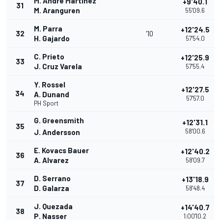
M. Andre Martinez
+9'40.1
31
M. Aranguren
55'09.6
M. Parra
+12'24.5
32
'10
H. Gajardo
57'54.0
C. Prieto
+12'25.9
33
J. Cruz Varela
57'55.4
Y. Rossel
+12'27.5
34
A. Dunand
57'57.0
PH Sport
G. Greensmith
+12'31.1
35
58'00.6
J. Andersson
E. Kovacs Bauer
+12'40.2
36
A. Alvarez
58'09.7
D. Serrano
+13'18.9
37
D. Galarza
58'48.4
J. Quezada
+14'40.7
38
P. Nasser
1:00'10.2