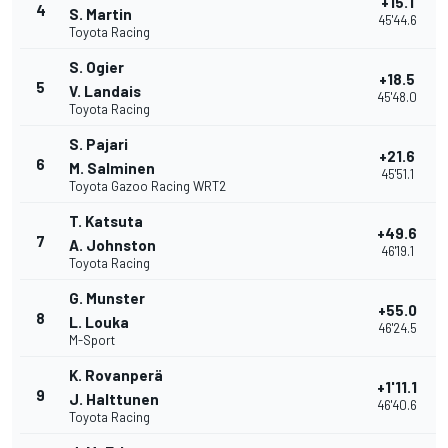
+15.1
4
S. Martin
45'44.6
Toyota Racing
S. Ogier
+18.5
5
V. Landais
45'48.0
Toyota Racing
S. Pajari
+21.6
6
M. Salminen
45'51.1
Toyota Gazoo Racing WRT2
T. Katsuta
+49.6
7
A. Johnston
46'19.1
Toyota Racing
G. Munster
+55.0
8
L. Louka
46'24.5
M-Sport
K. Rovanperä
+1'11.1
9
J. Halttunen
46'40.6
Toyota Racing