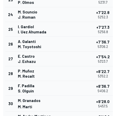
P. Olmos
52'31.7
M. Scuncio
+7'22.8
24
J. Roman
52'52.3
I. Gardiol
+7'27.3
25
I. Uez Ahumada
52'56.8
A. Galanti
+7'36.7
26
M. Toyotoshi
53'06.2
E. Castro
+7'54.2
27
J. Echazu
53'23.7
P. Muñoz
+8'22.7
28
M. Recalt
53'52.2
F. Padilla
+8'36.7
29
S. Olguin
54'06.2
M. Granados
+9'28.0
30
54'57.5
M. Marti