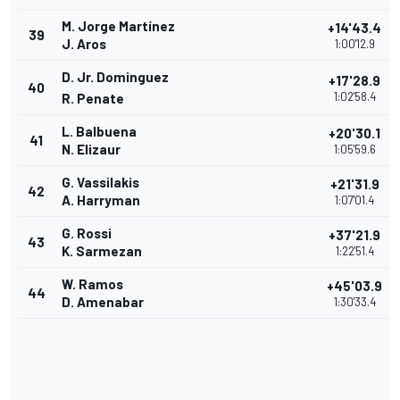
M. Jorge Martínez
+14'43.4
39
J. Aros
1:00'12.9
D. Jr. Dominguez
+17'28.9
40
1:02'58.4
R. Penate
L. Balbuena
+20'30.1
41
N. Elizaur
1:05'59.6
G. Vassilakis
+21'31.9
42
A. Harryman
1:07'01.4
G. Rossi
+37'21.9
43
K. Sarmezan
1:22'51.4
W. Ramos
+45'03.9
44
D. Amenabar
1:30'33.4