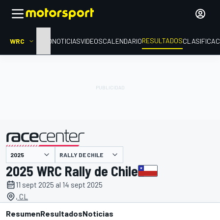
RESULTADOS
WRC
INICIO
NOTICIAS
VIDEOS
CALENDARIO
CLASIFICAC
RALLY DE CHILE
presentado por
2025 WRC Rally de Chile
11 sept 2025 al 14 sept 2025
, CL
Resumen
Resultados
Noticias