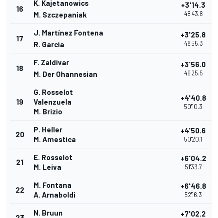
K. Kajetanowics
+3'14.3
16
48'43.8
M. Szczepaniak
J. Martínez Fontena
+3'25.8
17
48'55.3
R. Garcia
F. Zaldivar
+3'56.0
18
49'25.5
M. Der Ohannesian
G. Rosselot
+4'40.8
19
Valenzuela
50'10.3
M. Brizio
P. Heller
+4'50.6
20
M. Amestica
50'20.1
E. Rosselot
+6'04.2
21
M. Leiva
51'33.7
M. Fontana
+6'46.8
22
A. Arnaboldi
52'16.3
N. Bruun
+7'02.2
23