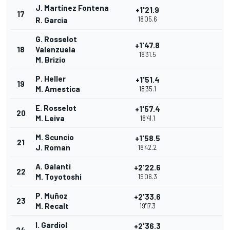
J. Martínez Fontena
+1'21.9
17
18'05.6
R. Garcia
G. Rosselot
+1'47.8
18
Valenzuela
18'31.5
M. Brizio
P. Heller
+1'51.4
19
M. Amestica
18'35.1
E. Rosselot
+1'57.4
20
M. Leiva
18'41.1
M. Scuncio
+1'58.5
21
J. Roman
18'42.2
A. Galanti
+2'22.6
22
M. Toyotoshi
19'06.3
P. Muñoz
+2'33.6
23
M. Recalt
19'17.3
I. Gardiol
+2'36.3