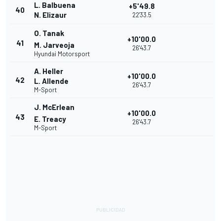
L. Balbuena
+5'49.8
40
N. Elizaur
22'33.5
O. Tanak
+10'00.0
41
M. Jarveoja
26'43.7
Hyundai Motorsport
A. Heller
+10'00.0
42
L. Allende
26'43.7
M-Sport
J. McErlean
+10'00.0
43
E. Treacy
26'43.7
M-Sport