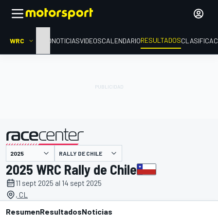
RESULTADOS
WRC
INICIO
NOTICIAS
VIDEOS
CALENDARIO
CLASIFICAC
RALLY DE CHILE
presentado por
2025 WRC Rally de Chile
11 sept 2025 al 14 sept 2025
, CL
Resumen
Resultados
Noticias