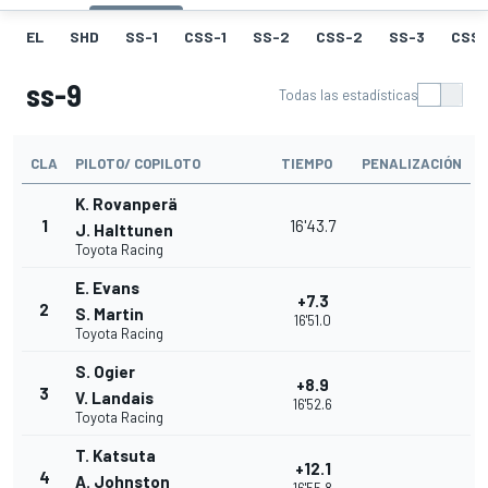
EL
SHD
SS-1
CSS-1
SS-2
CSS-2
SS-3
CSS-
ss-9
Todas las estadísticas
CLA
PILOTO/ COPILOTO
TIEMPO
PENALIZACIÓN
K. Rovanperä
1
16'43.7
J. Halttunen
Toyota Racing
E. Evans
+7.3
2
S. Martin
16'51.0
Toyota Racing
S. Ogier
+8.9
3
V. Landais
16'52.6
Toyota Racing
T. Katsuta
+12.1
4
A. Johnston