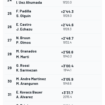
24
I. Uez Ahumada
19'20.0
F. Padilla
+2'44.3
25
S. Olguin
19'28.0
E. Castro
+2'44.6
26
J. Echazu
19'28.3
N. Bruun
+2'48.7
27
P. Olmos
19'32.4
M. Granados
+2'56.6
28
19'40.3
M. Marti
G. Rossi
+3'00.4
29
K. Sarmezan
19'44.1
M. Andre Martinez
+3'05.9
30
M. Aranguren
19'49.6
E. Kovacs Bauer
+3'31.7
31
A. Alvarez
20'15.4