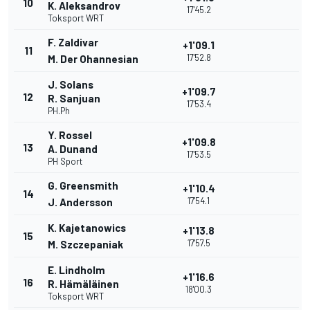
10
K. Aleksandrov
17'45.2
Toksport WRT
F. Zaldivar
+1'09.1
11
17'52.8
M. Der Ohannesian
J. Solans
+1'09.7
12
R. Sanjuan
17'53.4
PH.Ph
Y. Rossel
+1'09.8
13
A. Dunand
17'53.5
PH Sport
G. Greensmith
+1'10.4
14
17'54.1
J. Andersson
K. Kajetanowics
+1'13.8
15
17'57.5
M. Szczepaniak
E. Lindholm
+1'16.6
16
R. Hämäläinen
18'00.3
Toksport WRT