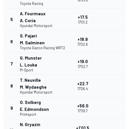
16'55.8
Toyota Racing
A. Fourmaux
+17.5
5
A. Coria
17'01.2
Hyundai Motorsport
S. Pajari
+18.9
6
M. Salminen
17'02.6
Toyota Gazoo Racing WRT2
G. Munster
+19.0
7
L. Louka
17'02.7
M-Sport
T. Neuville
+22.7
8
M. Wydaeghe
17'06.4
Hyundai Motorsport
O. Solberg
+56.0
9
E. Edmondson
17'39.7
Printsport
N. Gryazin
+1'01.5