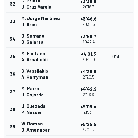
C. Prieto
+3'36.0
32
J. Cruz Varela
20'19.7
M. Jorge Martínez
+3'46.6
33
J. Aros
20'30.3
D. Serrano
+3'58.7
34
D. Galarza
20'42.4
M. Fontana
+4'01.3
35
0'30
A. Arnaboldi
20'45.0
G. Vassilakis
+4'36.8
36
A. Harryman
21'20.5
M. Parra
+4'42.9
37
H. Gajardo
21'26.6
J. Quezada
+5'09.4
38
P. Nasser
21'53.1
W. Ramos
+5'25.5
39
D. Amenabar
22'09.2