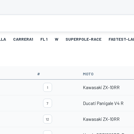
LLA
CARRERA1
FL 1
W
SUPERPOLE-RACE
FASTEST-LA
#
MOTO
Kawasaki ZX-10RR
1
Ducati Panigale V4 R
7
Kawasaki ZX-10RR
12