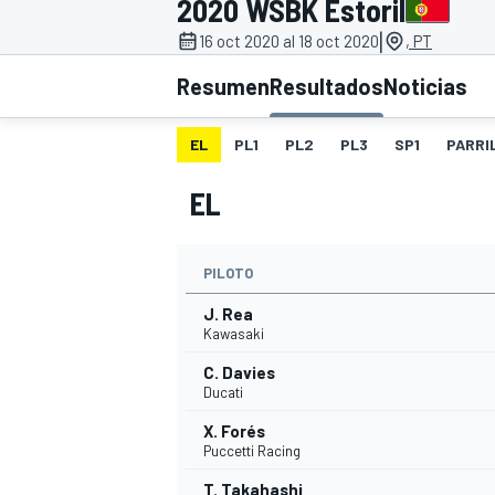
2020 WSBK Estoril
|
INDYCAR
16 oct 2020 al 18 oct 2020
, PT
Resumen
Resultados
Noticias
EL
PL1
PL2
PL3
SP1
PARRI
EL
PILOTO
J. Rea
Kawasaki
MOTOGP
C. Davies
Ducati
X. Forés
Puccetti Racing
T. Takahashi