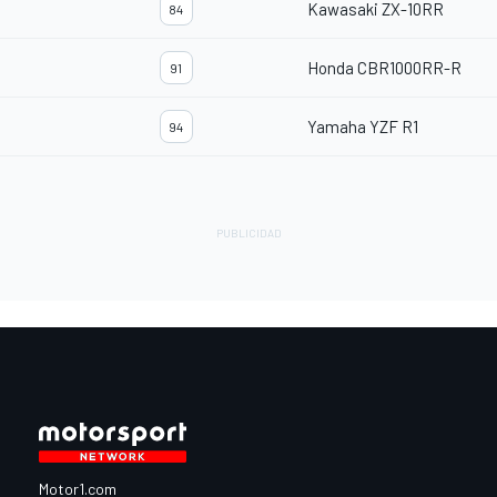
Kawasaki ZX-10RR
84
Honda CBR1000RR-R
91
Yamaha YZF R1
94
Motor1.com