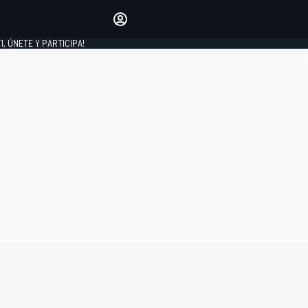
favoritos
Haz que se oiga tu voz
comentando artículos.
1, ÚNETE Y PARTICIPA!
INICIAR SESIÓN
EDICIÓN
LATINOAMÉRICA