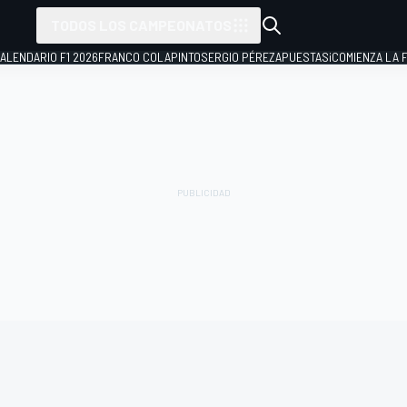
TODOS LOS CAMPEONATOS
ALENDARIO F1 2026
FRANCO COLAPINTO
SERGIO PÉREZ
APUESTAS
¡COMIENZA LA F