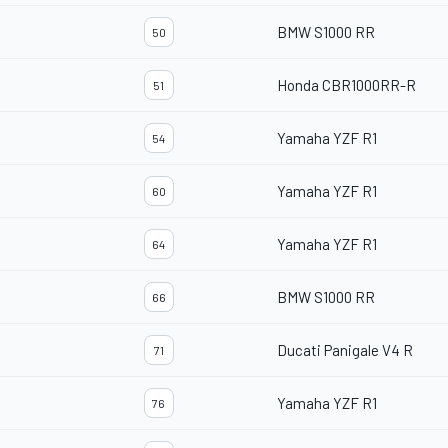
BMW S1000 RR
50
Honda CBR1000RR-R
51
Yamaha YZF R1
54
Yamaha YZF R1
60
Yamaha YZF R1
64
BMW S1000 RR
66
Ducati Panigale V4 R
71
Yamaha YZF R1
76