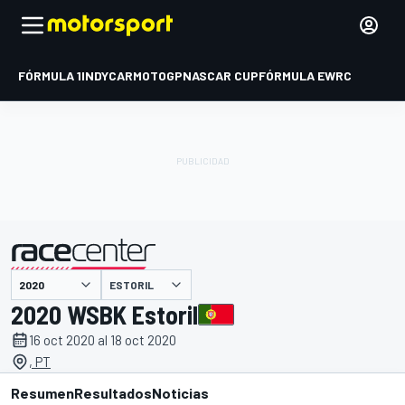
FÓRMULA 1
INDYCAR
MOTOGP
NASCAR CUP
FÓRMULA E
WRC
ESTORIL
presentado por
2020 WSBK Estoril
16 oct 2020 al 18 oct 2020
, PT
Resumen
Resultados
Noticias