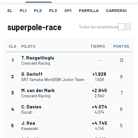
EL
PL1
PL2
PL3
SP1
PARRILLA
CARRERA1
FL
superpole-race
Todas las estadísticas
CLA
PILOTO
TIEMPO
PUNTOS
T. Razgatlioglu
1
-
12
Crescent Racing
G. Gerloff
+1.928
2
9
GRT Yamaha WorldSBK Junior Team
1.928
M. van der Mark
+2.940
3
7
Crescent Racing
2.940
C. Davies
+4.074
4
6
Ducati
4.074
J. Rea
+4.745
5
5
Kawasaki
4.745