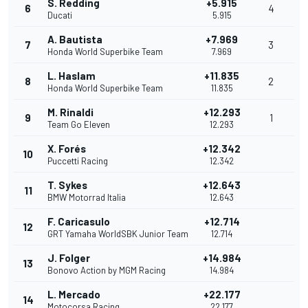
S. Redding
+5.915
6
4
Ducati
5.915
A. Bautista
+7.969
7
3
Honda World Superbike Team
7.969
L. Haslam
+11.835
8
2
Honda World Superbike Team
11.835
M. Rinaldi
+12.293
9
1
Team Go Eleven
12.293
X. Forés
+12.342
10
Puccetti Racing
12.342
T. Sykes
+12.643
11
BMW Motorrad Italia
12.643
F. Caricasulo
+12.714
12
GRT Yamaha WorldSBK Junior Team
12.714
J. Folger
+14.984
13
Bonovo Action by MGM Racing
14.984
L. Mercado
+22.177
14
Motocorsa Racing
22.177