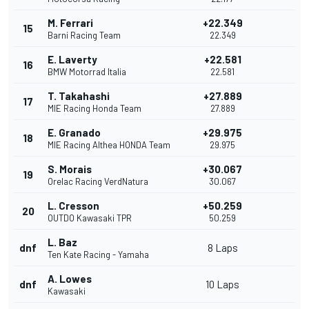
M. Ferrari
+22.349
15
Barni Racing Team
22.349
E. Laverty
+22.581
16
BMW Motorrad Italia
22.581
T. Takahashi
+27.889
17
MIE Racing Honda Team
27.889
E. Granado
+29.975
18
MIE Racing Althea HONDA Team
29.975
S. Morais
+30.067
19
Orelac Racing VerdNatura
30.067
L. Cresson
+50.259
20
OUTDO Kawasaki TPR
50.259
L. Baz
dnf
8 Laps
Ten Kate Racing - Yamaha
A. Lowes
dnf
10 Laps
Kawasaki