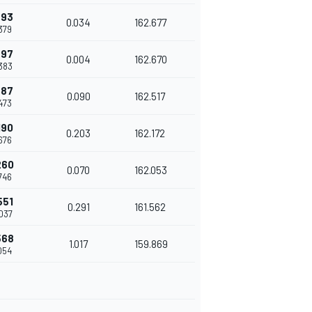
893
0.034
162.677
.379
897
0.004
162.670
.383
987
0.090
162.517
.473
190
0.203
162.172
.676
260
0.070
162.053
.746
551
0.291
161.562
.037
568
1.017
159.869
.054