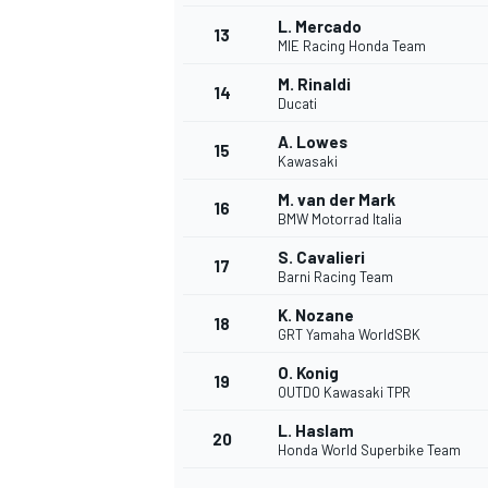
L. Mercado
FÓRMULA E
13
MIE Racing Honda Team
M. Rinaldi
14
Ducati
A. Lowes
15
Kawasaki
M. van der Mark
16
BMW Motorrad Italia
S. Cavalieri
17
Barni Racing Team
K. Nozane
18
GRT Yamaha WorldSBK
WRC
O. Konig
19
OUTDO Kawasaki TPR
L. Haslam
20
Honda World Superbike Team