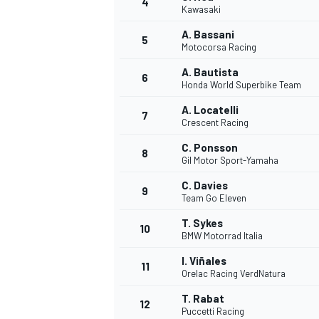
4
Kawasaki
A. Bassani
5
Motocorsa Racing
A. Bautista
6
Honda World Superbike Team
A. Locatelli
7
Crescent Racing
NASCAR CUP
C. Ponsson
8
Gil Motor Sport-Yamaha
C. Davies
9
Team Go Eleven
T. Sykes
10
BMW Motorrad Italia
I. Viñales
11
Orelac Racing VerdNatura
T. Rabat
12
Puccetti Racing