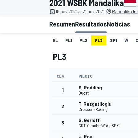
2021 WSBK Mandalika
|
INDYCAR
19 nov 2021 al 21 nov 2021
Mandalika Int
Resumen
Resultados
Noticias
EL
PL1
PL2
PL3
SP1
W
PL3
CLA
PILOTO
S. Redding
1
Ducati
MOTOGP
T. Razgatlioglu
2
Crescent Racing
G. Gerloff
3
GRT Yamaha WorldSBK
J. Rea