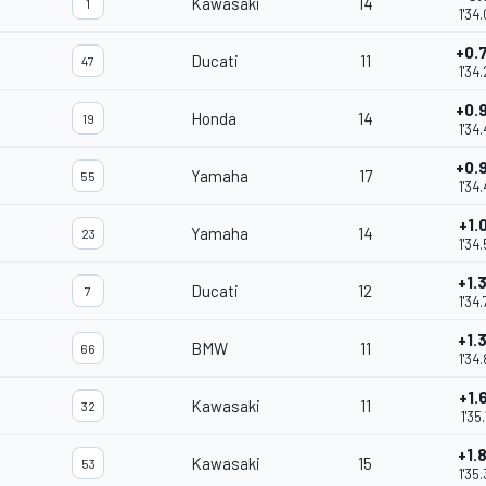
Kawasaki
14
1
1'34
+0.
Ducati
11
47
1'34
+0.
Honda
14
19
1'34
+0.
Yamaha
17
55
1'34
+1.
Yamaha
14
23
1'34
+1.
Ducati
12
7
1'34
+1.
BMW
11
66
1'34
+1.
Kawasaki
11
32
1'35
+1.
Kawasaki
15
53
1'35