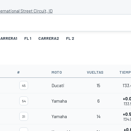
ernational Street Circuit, ID
CARRERA1
FL 1
CARRERA2
FL 2
#
MOTO
VUELTAS
TIEMP
Ducati
15
1'33
45
+0.
Yamaha
6
54
1'33
+0.
Yamaha
14
31
1'34
+0.