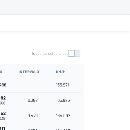
Todas las estadísticas
O
INTERVALO
KM/H
.486
165.971
082
0.082
165.825
.568
552
0.470
164.997
.038
611