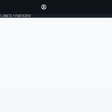
favoritos
Haz que se oiga tu voz
comentando artículos.
1, ÚNETE Y PARTICIPA!
INICIAR SESIÓN
EDICIÓN
LATINOAMÉRICA