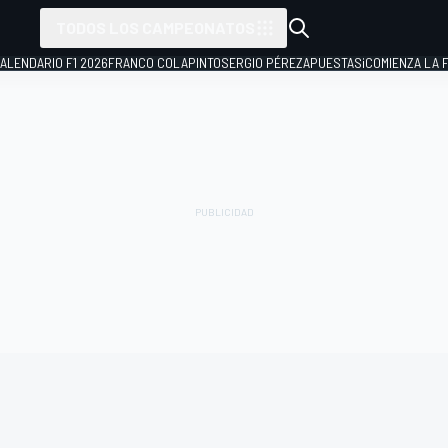
TODOS LOS CAMPEONATOS
ALENDARIO F1 2026
FRANCO COLAPINTO
SERGIO PÉREZ
APUESTAS
¡COMIENZA LA F