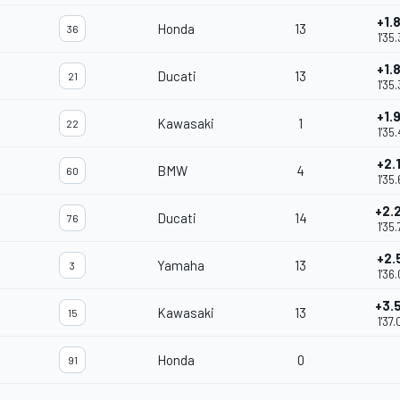
+1.
Honda
13
36
1'35
+1.
Ducati
13
21
1'35
+1.
Kawasaki
1
22
1'35
+2.
BMW
4
60
1'35
+2.
Ducati
14
76
1'35
+2.
Yamaha
13
3
1'36
+3.
Kawasaki
13
15
1'37
Honda
0
91