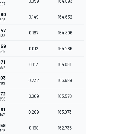
0.059
164.893
.097
760
0.149
164.632
.246
947
0.187
164.306
.433
959
0.012
164.286
.445
071
0.112
164.091
.557
303
0.232
163.689
.789
372
0.069
163.570
.858
661
0.289
163.073
.147
859
0.198
162.735
.345