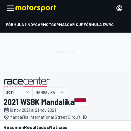
FÓRMULA 1
INDYCAR
MOTOGP
NASCAR CUP
FÓRMULA E
WRC
MANDALIKA
presentado por
2021 WSBK Mandalika
19 nov 2021 al 21 nov 2021
Mandalika International Street Circuit, ID
Resumen
Resultados
Noticias