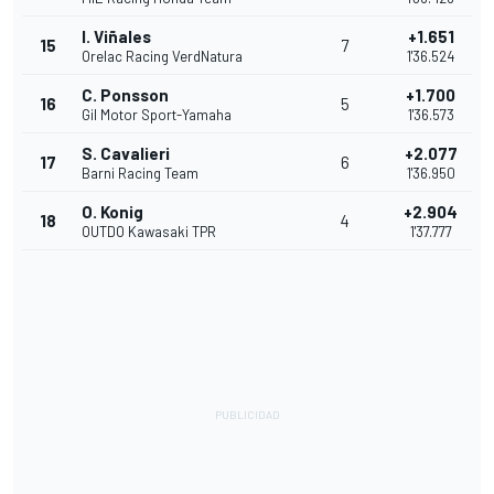
I. Viñales
+1.651
15
7
Orelac Racing VerdNatura
1'36.524
C. Ponsson
+1.700
16
5
Gil Motor Sport-Yamaha
1'36.573
S. Cavalieri
+2.077
17
6
Barni Racing Team
1'36.950
O. Konig
+2.904
18
4
OUTDO Kawasaki TPR
1'37.777