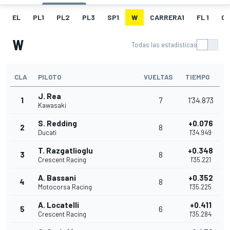
EL
PL1
PL2
PL3
SP1
W
CARRERA1
FL 1
C
W
Todas las estadísticas
CLA
PILOTO
VUELTAS
TIEMPO
J. Rea
1
7
1'34.873
Kawasaki
S. Redding
+0.076
2
8
Ducati
1'34.949
T. Razgatlioglu
+0.348
3
8
Crescent Racing
1'35.221
A. Bassani
+0.352
4
8
Motocorsa Racing
1'35.225
A. Locatelli
+0.411
5
6
Crescent Racing
1'35.284