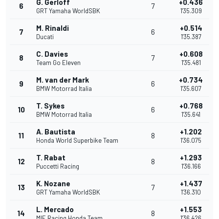
G. Gerloff
+0.436
6
7
GRT Yamaha WorldSBK
1'35.309
M. Rinaldi
+0.514
7
6
Ducati
1'35.387
C. Davies
+0.608
8
7
Team Go Eleven
1'35.481
M. van der Mark
+0.734
9
6
BMW Motorrad Italia
1'35.607
T. Sykes
+0.768
10
6
BMW Motorrad Italia
1'35.641
A. Bautista
+1.202
11
8
Honda World Superbike Team
1'36.075
T. Rabat
+1.293
12
8
Puccetti Racing
1'36.166
K. Nozane
+1.437
13
7
GRT Yamaha WorldSBK
1'36.310
L. Mercado
+1.553
14
8
MIE Racing Honda Team
1'36.426