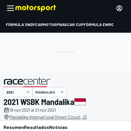
FÓRMULA 1
INDYCAR
MOTOGP
NASCAR CUP
FÓRMULA E
WRC
MANDALIKA
presentado por
2021 WSBK Mandalika
19 nov 2021 al 21 nov 2021
Mandalika International Street Circuit, ID
Resumen
Resultados
Noticias