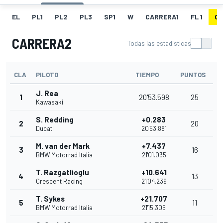
EL
PL1
PL2
PL3
SP1
W
CARRERA1
FL 1
C
CARRERA2
Todas las estadísticas
CLA
PILOTO
TIEMPO
PUNTOS
J. Rea
1
20'53.598
25
Kawasaki
S. Redding
+0.283
2
20
Ducati
20'53.881
M. van der Mark
+7.437
3
16
BMW Motorrad Italia
21'01.035
T. Razgatlioglu
+10.641
4
13
Crescent Racing
21'04.239
T. Sykes
+21.707
5
11
BMW Motorrad Italia
21'15.305