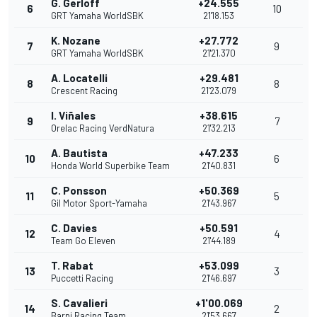
G. Gerloff
+24.555
6
10
GRT Yamaha WorldSBK
21'18.153
K. Nozane
+27.772
7
9
GRT Yamaha WorldSBK
21'21.370
A. Locatelli
+29.481
8
8
Crescent Racing
21'23.079
I. Viñales
+38.615
9
7
Orelac Racing VerdNatura
21'32.213
A. Bautista
+47.233
10
6
Honda World Superbike Team
21'40.831
C. Ponsson
+50.369
11
5
Gil Motor Sport-Yamaha
21'43.967
C. Davies
+50.591
12
4
Team Go Eleven
21'44.189
T. Rabat
+53.099
13
3
Puccetti Racing
21'46.697
S. Cavalieri
+1'00.069
14
2
Barni Racing Team
21'53.667