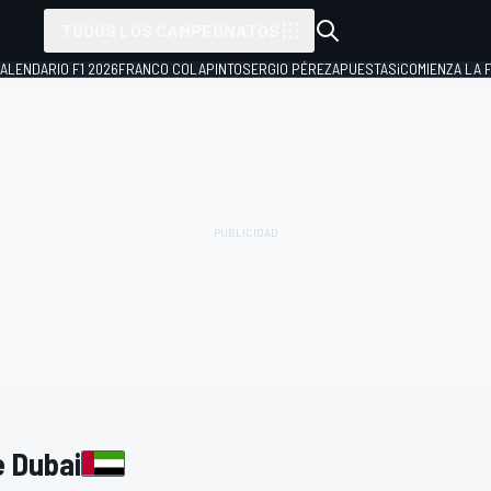
TODOS LOS CAMPEONATOS
ALENDARIO F1 2026
FRANCO COLAPINTO
SERGIO PÉREZ
APUESTAS
¡COMIENZA LA F
e Dubai