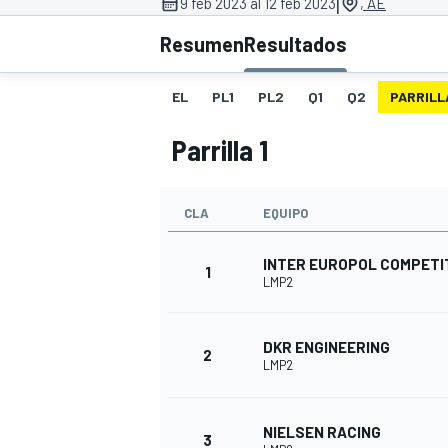
|
9 feb 2023 al 12 feb 2023
, AE
INDYCAR
Resumen
Resultados
EL
PL1
PL2
Q1
Q2
PARRILLA
Parrilla 1
CLA
EQUIPO
INTER EUROPOL COMPETI
1
LMP2
MOTOGP
DKR ENGINEERING
2
LMP2
NIELSEN RACING
3