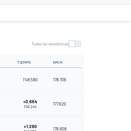
Todas las estadísticas
TIEMPO
KM/H
1'48.580
178.706
+0.664
177.620
1'49.244
+1.290
176.608