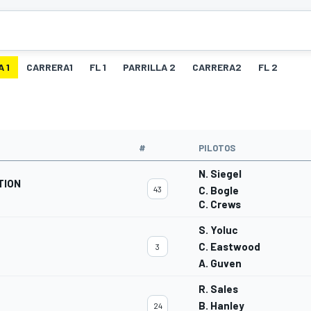
 1
CARRERA1
FL 1
PARRILLA 2
CARRERA2
FL 2
#
PILOTOS
N. Siegel
TION
43
C. Bogle
C. Crews
S. Yoluc
C. Eastwood
3
A. Guven
R. Sales
B. Hanley
24