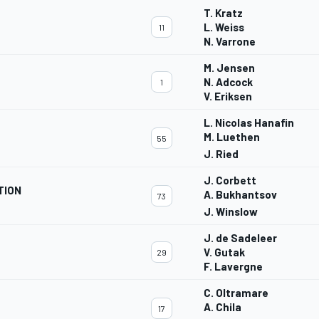
T. Kratz
L. Weiss
11
N. Varrone
M. Jensen
N. Adcock
1
V. Eriksen
L. Nicolas Hanafin
M. Luethen
55
J. Ried
J. Corbett
TION
A. Bukhantsov
73
J. Winslow
J. de Sadeleer
V. Gutak
29
F. Lavergne
C. Oltramare
A. Chila
17