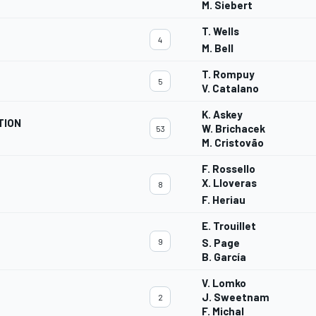
M. Siebert
T. Wells
4
M. Bell
T. Rompuy
5
V. Catalano
K. Askey
TION
W. Brichacek
53
M. Cristovão
F. Rossello
X. Lloveras
8
F. Heriau
E. Trouillet
9
S. Page
B. García
V. Lomko
J. Sweetnam
2
F. Michal