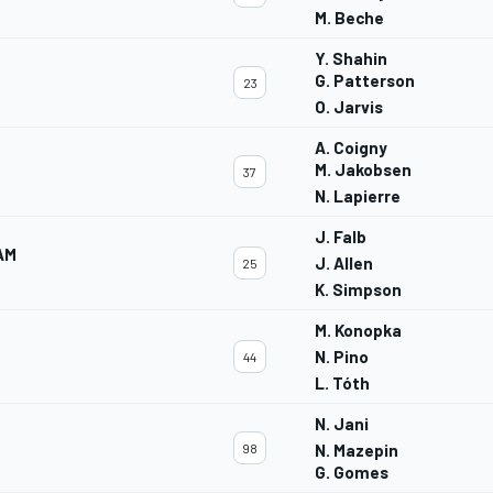
M. Beche
Y. Shahin
G. Patterson
23
O. Jarvis
A. Coigny
M. Jakobsen
37
N. Lapierre
J. Falb
AM
J. Allen
25
K. Simpson
M. Konopka
N. Pino
44
L. Tóth
N. Jani
98
N. Mazepin
G. Gomes