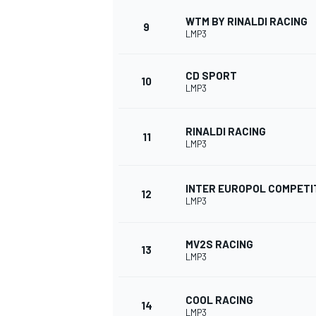
FÓRMULA E
WTM BY RINALDI RACING
9
LMP3
CD SPORT
10
LMP3
RINALDI RACING
11
LMP3
INTER EUROPOL COMPETI
12
LMP3
WRC
MV2S RACING
13
LMP3
COOL RACING
14
LMP3