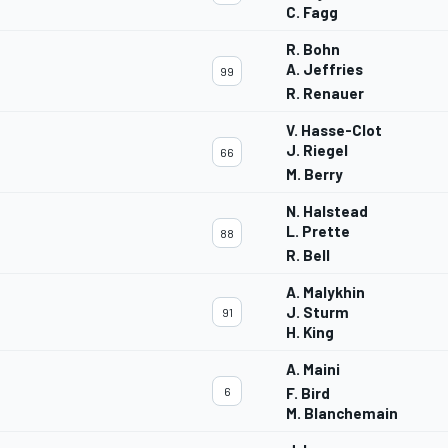
C. Fagg
R. Bohn
A. Jeffries
99
R. Renauer
V. Hasse-Clot
J. Riegel
66
M. Berry
N. Halstead
L. Prette
88
R. Bell
A. Malykhin
J. Sturm
91
H. King
A. Maini
6
F. Bird
M. Blanchemain