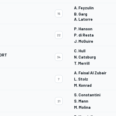
A. Feyzulin
15
B. Garg
A. Latorre
P. Hanson
P. di Resta
22
J. McGuire
C. Hull
ORT
N. Catsburg
34
T. Merrill
A. Faisal Al Zubair
L. Stolz
7
M. Konrad
S. Constantini
S. Mann
21
M. Molina