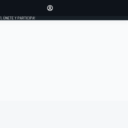
favoritos
Haz que se oiga tu voz
comentando artículos.
1, ÚNETE Y PARTICIPA!
INICIAR SESIÓN
EDICIÓN
LATINOAMÉRICA