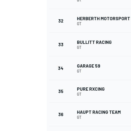
GT
HERBERTH MOTORSPORT
32
GT
BULLITT RACING
33
GT
GARAGE 59
34
GT
PURE RXCING
35
GT
HAUPT RACING TEAM
36
GT