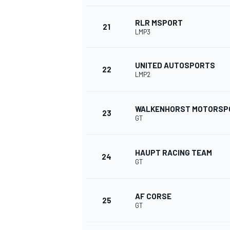
RLR MSPORT
21
LMP3
UNITED AUTOSPORTS
22
LMP2
WALKENHORST MOTORSP
23
GT
MÁS CATEGORÍAS
HAUPT RACING TEAM
24
GT
AF CORSE
25
GT