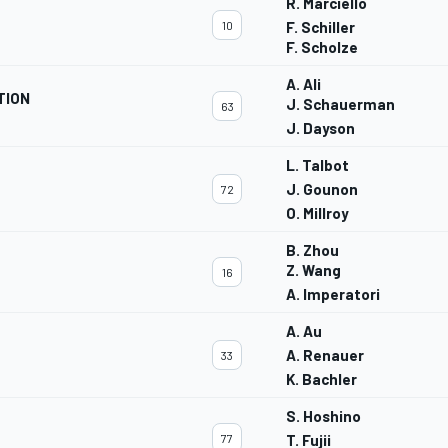
R. Marciello
10
F. Schiller
F. Scholze
A. Ali
TION
J. Schauerman
63
J. Dayson
L. Talbot
J. Gounon
72
O. Millroy
B. Zhou
Z. Wang
16
A. Imperatori
A. Au
A. Renauer
33
K. Bachler
S. Hoshino
77
T. Fujii