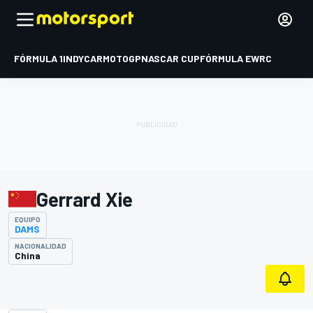
FÓRMULA 1
INDYCAR
MOTOGP
NASCAR CUP
FÓRMULA E
WRC
Gerrard Xie
EQUIPO
DAMS
NACIONALIDAD
China