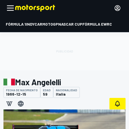
FÓRMULA 1
INDYCAR
MOTOGP
NASCAR CUP
FÓRMULA E
WRC
Max Angelelli
FECHA DE NACIMIENTO
EDAD
NACIONALIDAD
1966-12-15
59
Italia