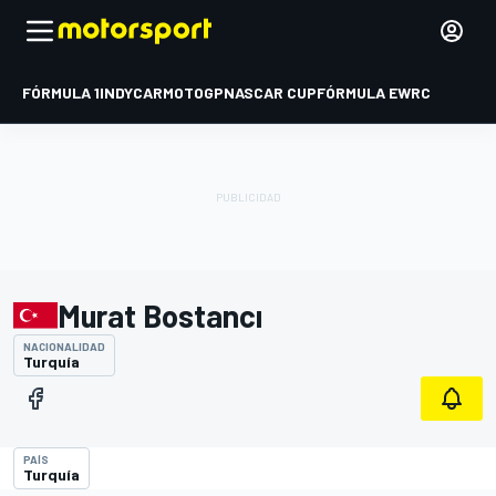
FÓRMULA 1
INDYCAR
MOTOGP
NASCAR CUP
FÓRMULA E
WRC
Murat Bostancı
NACIONALIDAD
Turquía
PAÍS
Turquía