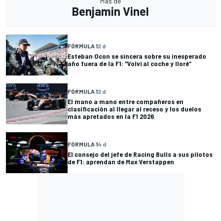
Más de
Benjamin Vinel
FÓRMULA 1
2 d
Esteban Ocon se sincera sobre su inesperado
año fuera de la F1: “Volví al coche y lloré”
FÓRMULA 1
2 d
El mano a mano entre compañeros en
clasificación al llegar al receso y los duelos
más apretados en la F1 2026
FÓRMULA 1
4 d
El consejo del jefe de Racing Bulls a sus pilotos
de F1: aprendan de Max Verstappen