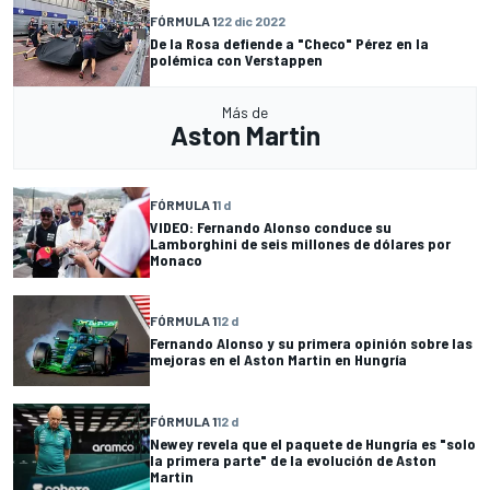
FÓRMULA 1
22 dic 2022
De la Rosa defiende a "Checo" Pérez en la
polémica con Verstappen
Más de
Aston Martin
FÓRMULA 1
1 d
VIDEO: Fernando Alonso conduce su
Lamborghini de seis millones de dólares por
Monaco
FÓRMULA 1
12 d
Fernando Alonso y su primera opinión sobre las
mejoras en el Aston Martin en Hungría
FÓRMULA 1
12 d
Newey revela que el paquete de Hungría es "solo
la primera parte" de la evolución de Aston
Martin