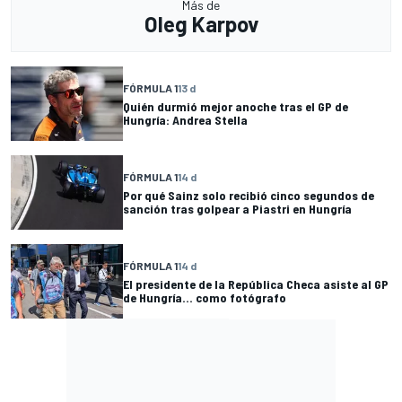
Más de
Oleg Karpov
FÓRMULA 1
13 d
Quién durmió mejor anoche tras el GP de
Hungría: Andrea Stella
FÓRMULA 1
14 d
Por qué Sainz solo recibió cinco segundos de
sanción tras golpear a Piastri en Hungría
FÓRMULA 1
14 d
El presidente de la República Checa asiste al GP
de Hungría... como fotógrafo