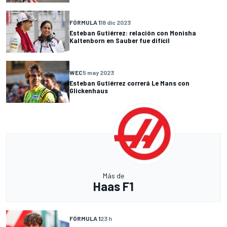
FÓRMULA 1
18 dic 2023
Esteban Gutiérrez: relación con Monisha
Kaltenborn en Sauber fue difícil
WEC
5 may 2023
Esteban Gutiérrez correrá Le Mans con
Glickenhaus
Más de
Haas F1
FÓRMULA 1
23 h