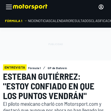
FÓRMULA 1
INICIO
NOTICIAS
CALENDARIO
RESULTADOS
CLASIFICAC
ENTREVISTA
Fórmula 1
GP de Bahrein
ESTEBAN GUTIÉRREZ:
"ESTOY CONFIADO EN QUE
LOS PUNTOS VENDRÁN"
El piloto mexicano charló con Motorsport.com y
destacó que aunque por ahora no han llegado los