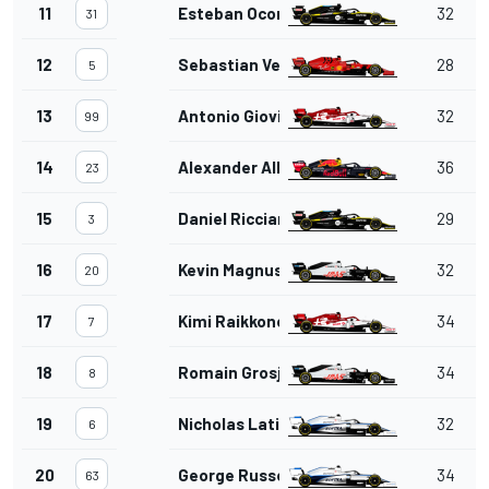
11
Esteban Ocon
32
31
12
Sebastian Vettel
28
5
13
Antonio Giovinazzi
32
99
14
Alexander Albon
36
23
15
Daniel Ricciardo
29
3
16
Kevin Magnussen
32
20
17
Kimi Raikkonen
34
7
18
Romain Grosjean
34
8
19
Nicholas Latifi
32
6
20
George Russell
34
63