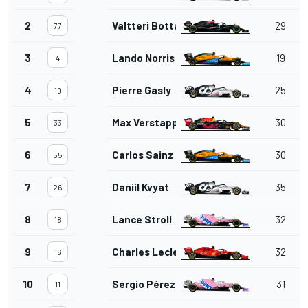
2
Valtteri Bottas
29
77
3
Lando Norris
19
4
4
Pierre Gasly
25
10
5
Max Verstappen
30
33
6
Carlos Sainz Jr.
30
55
7
Daniil Kvyat
35
26
8
Lance Stroll
32
18
9
Charles Leclerc
32
16
10
Sergio Pérez
31
11