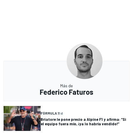
Más de
Federico Faturos
FÓRMULA 1
1 d
Briatore le pone precio a Alpine F1 y afirma: “Si
el equipo fuera mío, ¡ya lo habría vendido!”