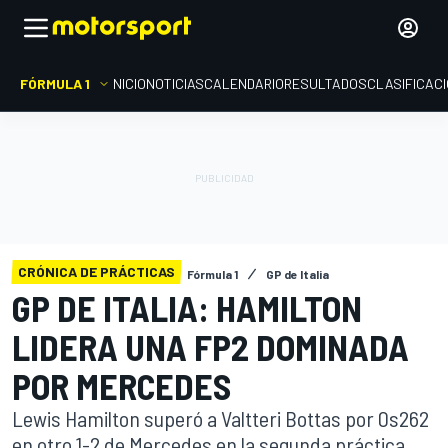
FÓRMULA 1
INICIO
NOTICIAS
CALENDARIO
RESULTADOS
CLASIFICAC
CRÓNICA DE PRÁCTICAS
Fórmula 1
GP de Italia
GP DE ITALIA: HAMILTON
LIDERA UNA FP2 DOMINADA
POR MERCEDES
Lewis Hamilton superó a Valtteri Bottas por 0s262
en otro 1-2 de Mercedes en la segunda práctica