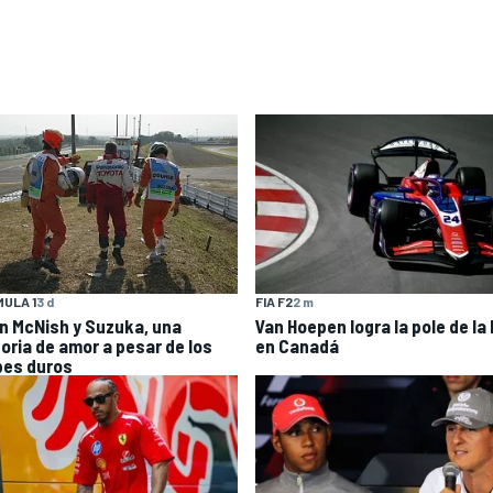
ULA 1
3 d
FIA F2
2 m
an McNish y Suzuka, una
Van Hoepen logra la pole de la
toria de amor a pesar de los
en Canadá
pes duros