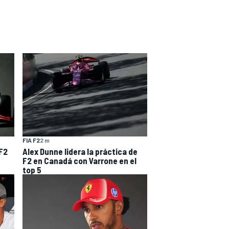
FIA F2
2 m
 F2
Alex Dunne lidera la práctica de
F2 en Canadá con Varrone en el
top 5