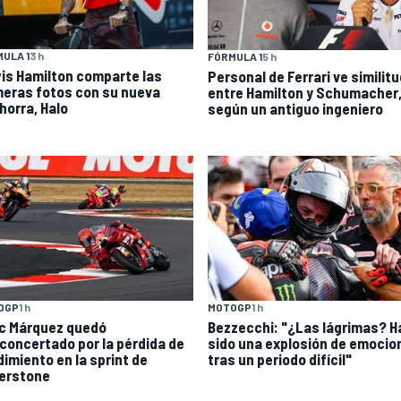
ULA 1
3 h
FÓRMULA 1
5 h
is Hamilton comparte las
Personal de Ferrari ve similit
meras fotos con su nueva
entre Hamilton y Schumacher
horra, Halo
según un antiguo ingeniero
OGP
1 h
MOTOGP
1 h
c Márquez quedó
Bezzecchi: "¿Las lágrimas? H
concertado por la pérdida de
sido una explosión de emocio
dimiento en la sprint de
tras un periodo difícil"
verstone