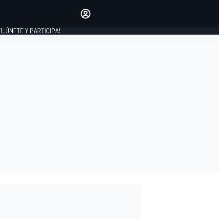
favoritos
Haz que se oiga tu voz
comentando artículos.
1, ÚNETE Y PARTICIPA!
INICIAR SESIÓN
EDICIÓN
LATINOAMÉRICA