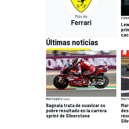
Más de
FÓRM
Ferrari
Lew
pri
cac
Últimas noticias
MOT
MOTOGP
51 min
Mar
Bagnaia trata de suavizar su
des
pobre resultado en la carrera
ren
sprint de Silverstone
Sil