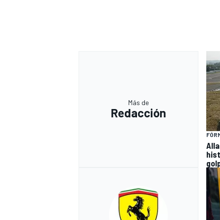
Más de
Redacción
FÓRM
All
his
gol