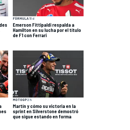
FÓRMULA 1
1 d
udes
Emerson Fittipaldi respalda a
,
Hamilton en su lucha por el título
de F1 con Ferrari
MOTOGP
2 h
a
Martín y cómo su victoria en la
nes
sprint en Silverstone demostró
que sigue estando en forma