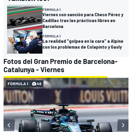
FÓRMULA 1
Viernes con sanción para Checo Pérez y
Cadillac tras las prácticas libres en
Barcelona
FÓRMULA 1
La realidad "golpea en la cara" a Alpine
con los problemas de Colapinto y Gasly
Fotos del Gran Premio de Barcelona-
Catalunya - Viernes
FÓRMULA 1
46