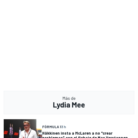
Más de
Lydia Mee
FÓRMULA 1
3 h
Häkkinen insta a McLaren a no "crear
problemas" con el fichaje de Max Verstappen