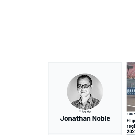
Más de
FÓRM
Jonathan Noble
El 
reg
202