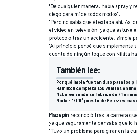
"De cualquier manera, había spray y 
FÓRMULA E
ciego para mí de todos modos".
"Pero no sabía que él estaba ahí. Así 
el video en televisión, ya que estuve
protocolo tras un accidente, simple p
"Al principio pensé que simplemente se
cuenta de ningún toque con Nikita ha
También lee:
Por qué Imola fue tan duro para los p
Hamilton completa 130 vueltas en Imola
McLaren vende su fábrica de F1 en má
WRC
Marko: "El 11° puesto de Pérez es más
Mazepin
reconoció tras la carrera que
ya que seguramente pensaba que lo h
"Tuvo un problema para girar en la curv