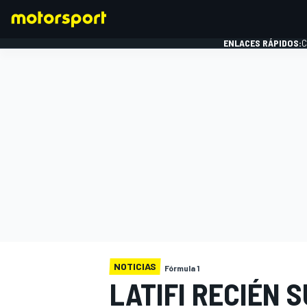
ENLACES RÁPIDOS:
C
FÓRMULA 1
NOTICIAS
Fórmula 1
LATIFI RECIÉN 