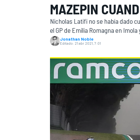
MAZEPIN CUANDO
INDYCAR
Nicholas Latifi no se había dado c
el GP de Emilia Romagna en Imola y
Jonathan Noble
Editado:
21 abr 2021, 7:01
MOTOGP