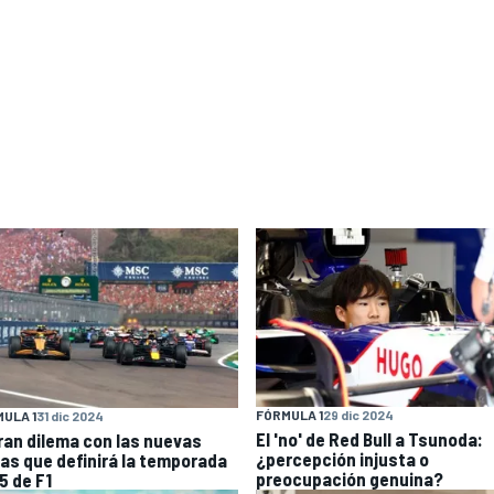
FÓRMULA 1
29 dic 2024
ULA 1
31 dic 2024
El 'no' de Red Bull a Tsunoda:
gran dilema con las nuevas
¿percepción injusta o
las que definirá la temporada
preocupación genuina?
5 de F1