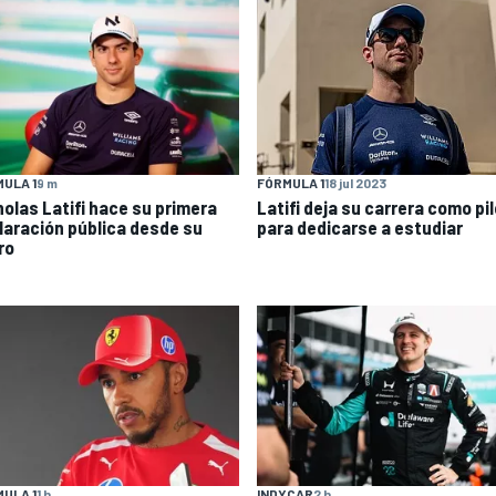
ULA 1
9 m
FÓRMULA 1
18 jul 2023
holas Latifi hace su primera
Latifi deja su carrera como pi
laración pública desde su
para dedicarse a estudiar
ro
ULA 1
1 h
INDYCAR
2 h