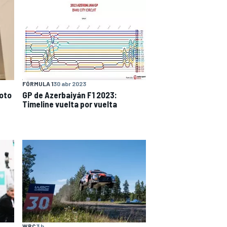
FÓRMULA 1
30 abr 2023
loto
GP de Azerbaiyán F1 2023:
Timeline vuelta por vuelta
WRC
3 h