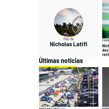
Más de
FÓRM
Nicholas Latifi
Nic
dec
reti
Últimas noticias
NASCAR CUP
37 min
FÓRM