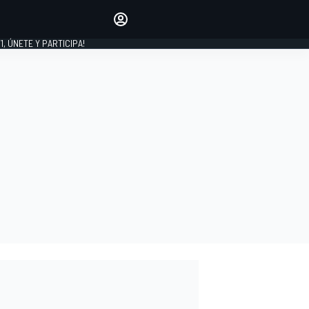
favoritos
Haz que se oiga tu voz
comentando artículos.
1, ÚNETE Y PARTICIPA!
INICIAR SESIÓN
EDICIÓN
LATINOAMÉRICA