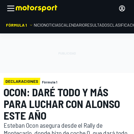
FÓRMULA 1
INICIO
NOTICIAS
CALENDARIO
RESULTADOS
CLASIFICAC
DECLARACIONES
Fórmula 1
OCON: DARÉ TODO Y MÁS
PARA LUCHAR CON ALONSO
ESTE AÑO
Esteban Ocon asegura desde el Rally de
Montecarlo, donde hizo de coche 0, que dará todo