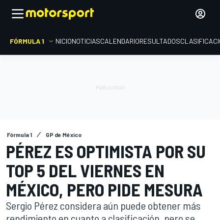
FÓRMULA 1
INICIO
NOTICIAS
CALENDARIO
RESULTADOS
CLASIFICAC
Fórmula 1
GP de México
PÉREZ ES OPTIMISTA POR SU
TOP 5 DEL VIERNES EN
MÉXICO, PERO PIDE MESURA
Sergio Pérez considera aún puede obtener más
rendimiento en cuanto a clasificación, pero se