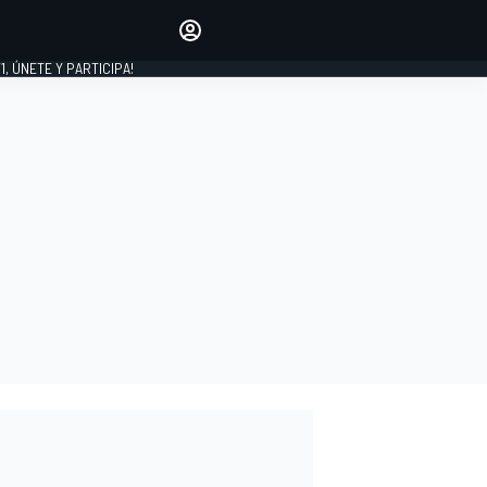
favoritos
Haz que se oiga tu voz
comentando artículos.
1, ÚNETE Y PARTICIPA!
INICIAR SESIÓN
EDICIÓN
LATINOAMÉRICA