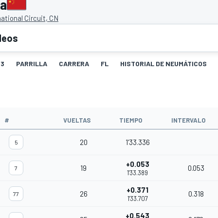
na
ational Circuit, CN
deos
3
PARRILLA
CARRERA
FL
HISTORIAL DE NEUMÁTICOS
#
VUELTAS
TIEMPO
INTERVALO
20
1'33.336
5
+0.053
19
0.053
7
1'33.389
+0.371
26
0.318
77
1'33.707
+0.543