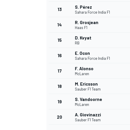
S. Pérez
FÓRMULA E
13
Sahara Force India F1
R. Grosjean
14
Haas F1
D. Kvyat
15
RB
E. Ocon
16
Sahara Force India F1
F. Alonso
17
McLaren
M. Ericsson
18
Sauber F1 Team
WRC
S. Vandoorne
19
McLaren
A. Giovinazzi
20
Sauber F1 Team