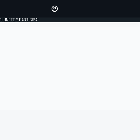
favoritos
Haz que se oiga tu voz
comentando artículos.
1, ÚNETE Y PARTICIPA!
INICIAR SESIÓN
EDICIÓN
LATINOAMÉRICA