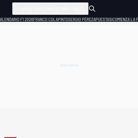
TODOS LOS CAMPEONATOS
ALENDARIO F1 2026
FRANCO COLAPINTO
SERGIO PÉREZ
APUESTAS
¡COMIENZA LA F