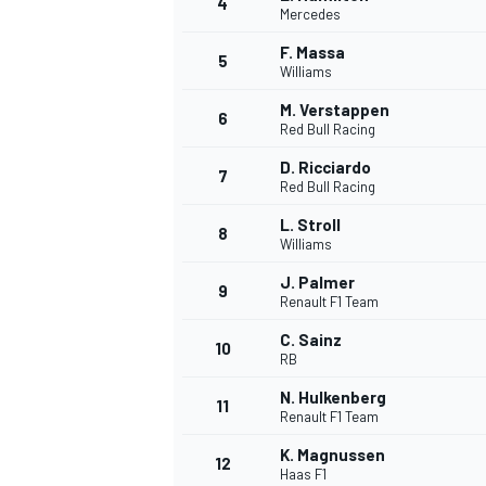
4
Mercedes
F. Massa
5
Williams
M. Verstappen
6
Red Bull Racing
D. Ricciardo
7
Red Bull Racing
NASCAR CUP
L. Stroll
8
Williams
J. Palmer
9
Renault F1 Team
C. Sainz
10
RB
N. Hulkenberg
11
Renault F1 Team
K. Magnussen
12
Haas F1