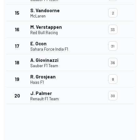
S. Vandoorne
15
2
McLaren
M. Verstappen
16
33
Red Bull Racing
E. Ocon
17
31
Sahara Force India F1
A. Giovinazzi
18
36
Sauber F1 Team
R. Grosjean
19
8
Haas F1
J. Palmer
20
30
Renault F1 Team