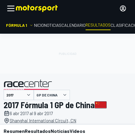
RESULTADOS
FÓRMULA 1
INICIO
NOTICIAS
CALENDARIO
CLASIFICAC
GP DE CHINA
presentado por
2017 Fórmula 1 GP de China
6 abr 2017 al 9 abr 2017
Shanghai International Circuit, CN
Resumen
Resultados
Noticias
Videos