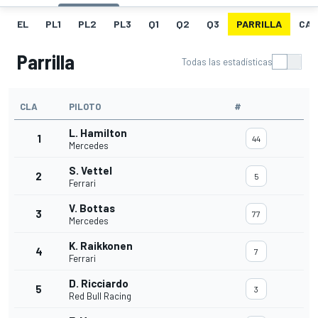
EL
PL1
PL2
PL3
Q1
Q2
Q3
PARRILLA
CAR
Parrilla
Todas las estadísticas
CLA
PILOTO
#
L. Hamilton
1
44
Mercedes
S. Vettel
2
5
Ferrari
V. Bottas
3
77
Mercedes
K. Raikkonen
4
7
Ferrari
D. Ricciardo
5
3
Red Bull Racing