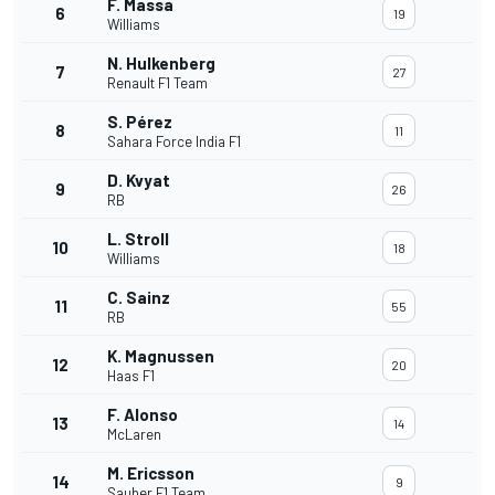
F. Massa
6
19
Williams
N. Hulkenberg
7
27
Renault F1 Team
S. Pérez
8
11
Sahara Force India F1
D. Kvyat
9
26
RB
L. Stroll
10
18
Williams
C. Sainz
11
55
RB
K. Magnussen
12
20
Haas F1
F. Alonso
13
14
McLaren
M. Ericsson
14
9
Sauber F1 Team