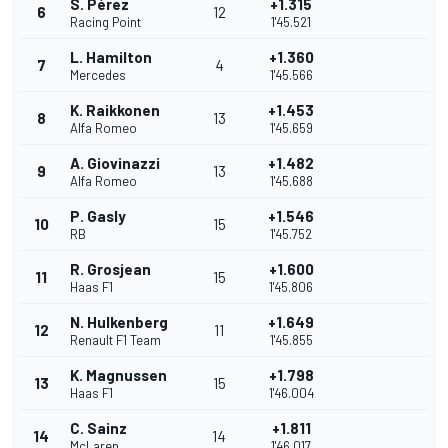
S. Pérez
+1.315
6
12
Racing Point
1'45.521
L. Hamilton
+1.360
7
4
Mercedes
1'45.566
K. Raikkonen
+1.453
8
13
Alfa Romeo
1'45.659
A. Giovinazzi
+1.482
9
13
Alfa Romeo
1'45.688
P. Gasly
+1.546
10
15
RB
1'45.752
R. Grosjean
+1.600
11
15
Haas F1
1'45.806
N. Hulkenberg
+1.649
12
11
Renault F1 Team
1'45.855
K. Magnussen
+1.798
13
15
Haas F1
1'46.004
C. Sainz
+1.811
14
14
McLaren
1'46.017