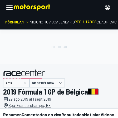
RESULTADOS
FÓRMULA 1
INICIO
NOTICIAS
CALENDARIO
CLASIFICAC
GP DE BÉLGICA
presentado por
2019 Fórmula 1 GP de Bélgica
29 ago 2019 al 1 sept 2019
Spa-Francorchamps, BE
Resumen
Comentarios en vivo
Resultados
Noticias
Videos