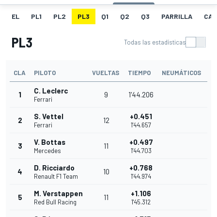
EL
PL1
PL2
PL3
Q1
Q2
Q3
PARRILLA
CAR
PL3
Todas las estadísticas
CLA
PILOTO
VUELTAS
TIEMPO
NEUMÁTICOS
C. Leclerc
1
9
1'44.206
Ferrari
S. Vettel
+0.451
2
12
Ferrari
1'44.657
V. Bottas
+0.497
3
11
Mercedes
1'44.703
D. Ricciardo
+0.768
4
10
Renault F1 Team
1'44.974
M. Verstappen
+1.106
5
11
Red Bull Racing
1'45.312