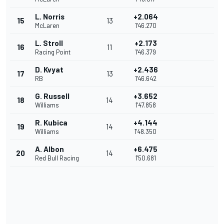
L. Norris
+2.064
15
13
McLaren
1'46.270
L. Stroll
+2.173
16
11
Racing Point
1'46.379
D. Kvyat
+2.436
17
13
RB
1'46.642
G. Russell
+3.652
18
14
Williams
1'47.858
R. Kubica
+4.144
19
14
Williams
1'48.350
A. Albon
+6.475
20
14
Red Bull Racing
1'50.681