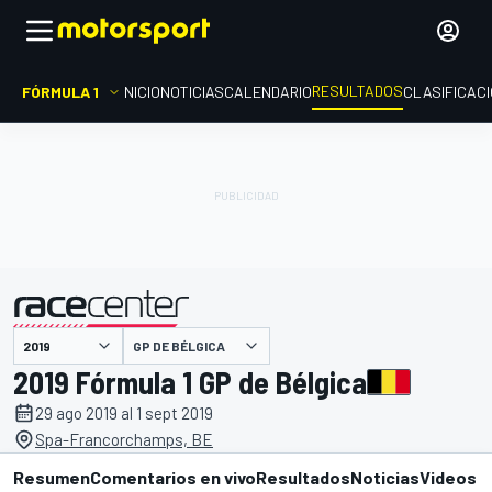
RESULTADOS
FÓRMULA 1
INICIO
NOTICIAS
CALENDARIO
CLASIFICAC
GP DE BÉLGICA
presentado por
2019 Fórmula 1 GP de Bélgica
29 ago 2019 al 1 sept 2019
Spa-Francorchamps, BE
Resumen
Comentarios en vivo
Resultados
Noticias
Videos