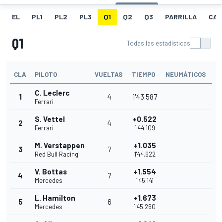
EL
PL1
PL2
PL3
Q1
Q2
Q3
PARRILLA
CAR
Q1
Todas las estadísticas
CLA
PILOTO
VUELTAS
TIEMPO
NEUMÁTICOS
C. Leclerc
1
4
1'43.587
Ferrari
S. Vettel
+0.522
2
4
Ferrari
1'44.109
M. Verstappen
+1.035
3
7
Red Bull Racing
1'44.622
V. Bottas
+1.554
4
7
Mercedes
1'45.141
L. Hamilton
+1.673
5
6
Mercedes
1'45.260