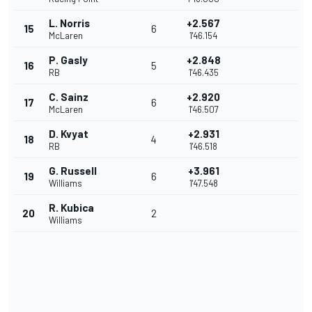
L. Norris
+2.567
15
6
McLaren
1'46.154
P. Gasly
+2.848
16
5
RB
1'46.435
C. Sainz
+2.920
17
6
McLaren
1'46.507
D. Kvyat
+2.931
18
4
RB
1'46.518
G. Russell
+3.961
19
6
Williams
1'47.548
R. Kubica
20
2
Williams