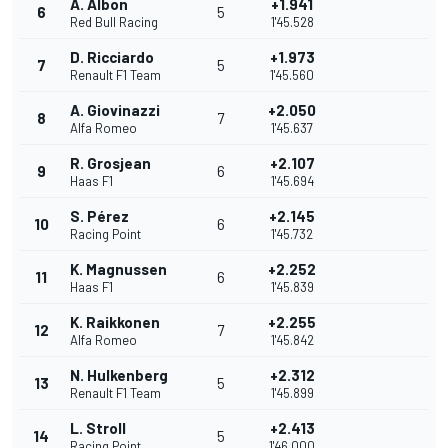
A. Albon
+1.941
6
5
Red Bull Racing
1'45.528
D. Ricciardo
+1.973
7
5
Renault F1 Team
1'45.560
A. Giovinazzi
+2.050
8
7
Alfa Romeo
1'45.637
R. Grosjean
+2.107
9
6
Haas F1
1'45.694
S. Pérez
+2.145
10
6
Racing Point
1'45.732
K. Magnussen
+2.252
11
6
Haas F1
1'45.839
K. Raikkonen
+2.255
12
7
Alfa Romeo
1'45.842
N. Hulkenberg
+2.312
13
5
Renault F1 Team
1'45.899
L. Stroll
+2.413
14
5
Racing Point
1'46.000