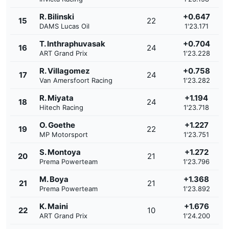
R. Bilinski
+0.647
15
22
DAMS Lucas Oil
1'23.171
T. Inthraphuvasak
+0.704
16
24
ART Grand Prix
1'23.228
R. Villagomez
+0.758
17
24
Van Amersfoort Racing
1'23.282
R. Miyata
+1.194
18
24
Hitech Racing
1'23.718
O. Goethe
+1.227
19
22
MP Motorsport
1'23.751
S. Montoya
+1.272
20
21
Prema Powerteam
1'23.796
M. Boya
+1.368
21
21
Prema Powerteam
1'23.892
K. Maini
+1.676
22
10
ART Grand Prix
1'24.200