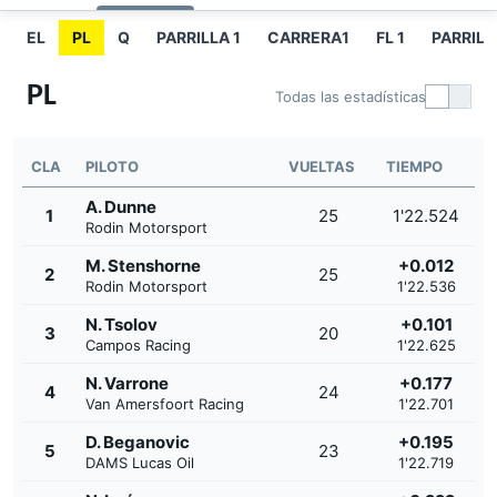
EL
PL
Q
PARRILLA 1
CARRERA1
FL 1
PARRILL
PL
Todas las estadísticas
CLA
PILOTO
VUELTAS
TIEMPO
A. Dunne
1
25
1'22.524
Rodin Motorsport
M. Stenshorne
+0.012
2
25
Rodin Motorsport
1'22.536
N. Tsolov
+0.101
3
20
Campos Racing
1'22.625
N. Varrone
+0.177
4
24
Van Amersfoort Racing
1'22.701
D. Beganovic
+0.195
5
23
DAMS Lucas Oil
1'22.719