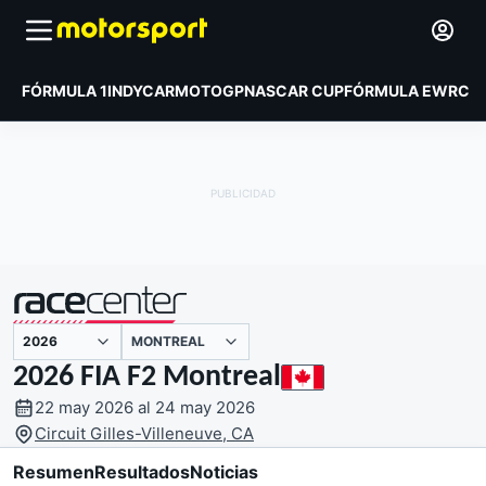
FÓRMULA 1
INDYCAR
MOTOGP
NASCAR CUP
FÓRMULA E
WRC
MONTREAL
presentado por
2026 FIA F2 Montreal
22 may 2026 al 24 may 2026
Circuit Gilles-Villeneuve, CA
Resumen
Resultados
Noticias