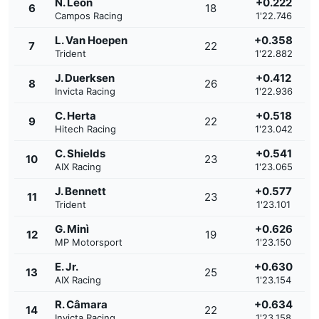
N. León
+0.222
6
18
Campos Racing
1'22.746
L. Van Hoepen
+0.358
7
22
Trident
1'22.882
J. Duerksen
+0.412
8
26
Invicta Racing
1'22.936
C. Herta
+0.518
9
22
Hitech Racing
1'23.042
C. Shields
+0.541
10
23
AIX Racing
1'23.065
J. Bennett
+0.577
11
23
Trident
1'23.101
G. Minì
+0.626
12
19
MP Motorsport
1'23.150
E. Jr.
+0.630
13
25
AIX Racing
1'23.154
R. Câmara
+0.634
14
22
Invicta Racing
1'23.158