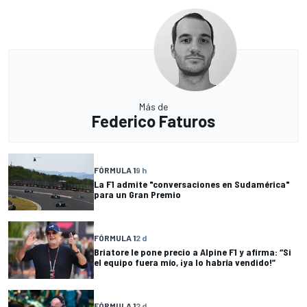
Más de
Federico Faturos
FÓRMULA 1
9 h
La F1 admite "conversaciones en Sudamérica"
para un Gran Premio
FÓRMULA 1
2 d
Briatore le pone precio a Alpine F1 y afirma: “Si
el equipo fuera mío, ¡ya lo habría vendido!”
FÓRMULA 1
2 d