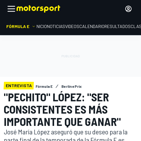
FÓRMULA E
INICIO
NOTICIAS
VIDEOS
CALENDARIO
RESULTADOS
CLAS
ENTREVISTA
Fórmula E
Berlín ePrix
"PECHITO" LÓPEZ: "SER
CONSISTENTES ES MÁS
IMPORTANTE QUE GANAR"
José María López aseguró que su deseo para la
parte final de la temporada de la Fórmula E es