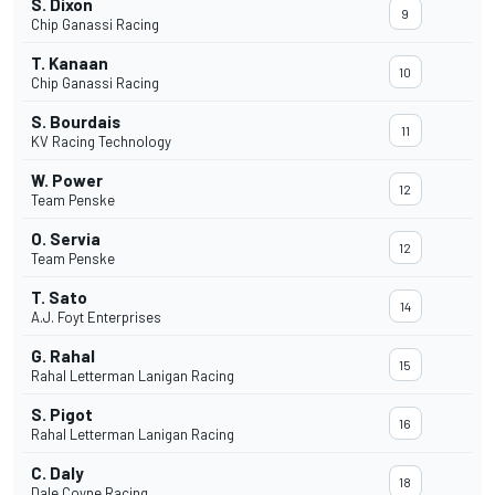
S. Dixon
9
Chip Ganassi Racing
T. Kanaan
10
Chip Ganassi Racing
S. Bourdais
11
KV Racing Technology
W. Power
12
Team Penske
O. Servia
12
Team Penske
T. Sato
14
A.J. Foyt Enterprises
G. Rahal
15
Rahal Letterman Lanigan Racing
S. Pigot
16
Rahal Letterman Lanigan Racing
C. Daly
18
Dale Coyne Racing