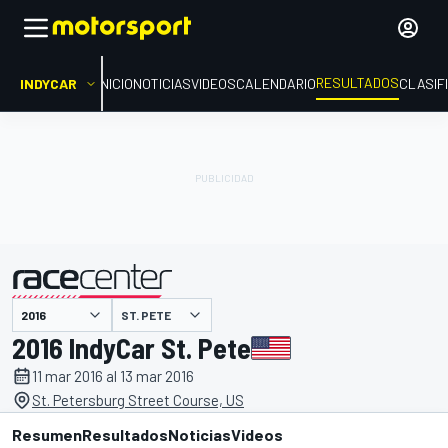
RESULTADOS
INDYCAR
INICIO
NOTICIAS
VIDEOS
CALENDARIO
CLASIF
ST. PETE
presentado por
2016 IndyCar St. Pete
11 mar 2016 al 13 mar 2016
St. Petersburg Street Course, US
Resumen
Resultados
Noticias
Videos