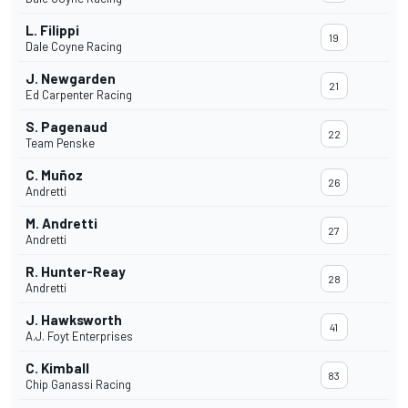
L. Filippi
19
Dale Coyne Racing
J. Newgarden
21
Ed Carpenter Racing
S. Pagenaud
22
Team Penske
C. Muñoz
26
Andretti
M. Andretti
27
Andretti
R. Hunter-Reay
28
Andretti
J. Hawksworth
41
A.J. Foyt Enterprises
C. Kimball
83
Chip Ganassi Racing