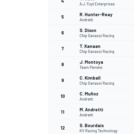
4
A.J. Foyt Enterprises
R. Hunter-Reay
5
Andretti
S. Dixon
6
Chip Ganassi Racing
T. Kanaan
7
Chip Ganassi Racing
NASCAR CUP
J. Montoya
8
Team Penske
C. Kimball
9
Chip Ganassi Racing
C. Muñoz
10
Andretti
M. Andretti
11
Andretti
S. Bourdais
12
KV Racing Technology