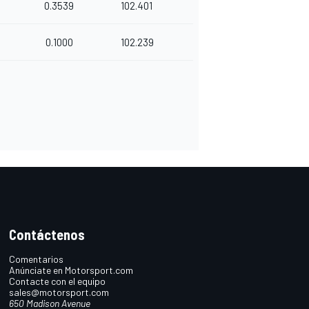
0.3539
102.401
0.1000
102.239
Contáctenos
Comentarios
Anúnciate en Motorsport.com
Contacte con el equipo
sales@motorsport.com
650 Madison Avenue