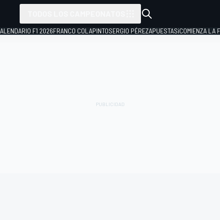
TODOS LOS CAMPEONATOS
ALENDARIO F1 2026
FRANCO COLAPINTO
SERGIO PÉREZ
APUESTAS
¡COMIENZA LA F