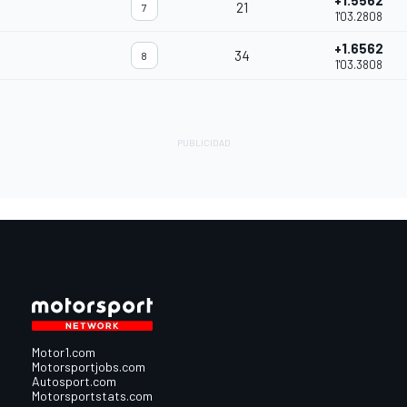
+1.5562
21
7
1'03.2808
+1.6562
34
8
1'03.3808
Motor1.com
Motorsportjobs.com
Autosport.com
Motorsportstats.com