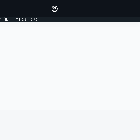
favoritos
Haz que se oiga tu voz
comentando artículos.
1, ÚNETE Y PARTICIPA!
INICIAR SESIÓN
EDICIÓN
LATINOAMÉRICA