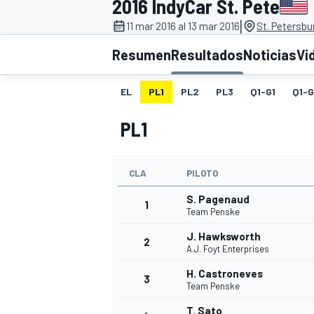
2016 IndyCar St. Pete
|
INDYCAR
11 mar 2016 al 13 mar 2016
St. Petersbu
Resumen
Resultados
Noticias
Vi
EL
PL1
PL2
PL3
Q1-G1
Q1-
PL1
CLA
PILOTO
S. Pagenaud
1
Team Penske
MOTOGP
J. Hawksworth
2
A.J. Foyt Enterprises
H. Castroneves
3
Team Penske
T. Sato