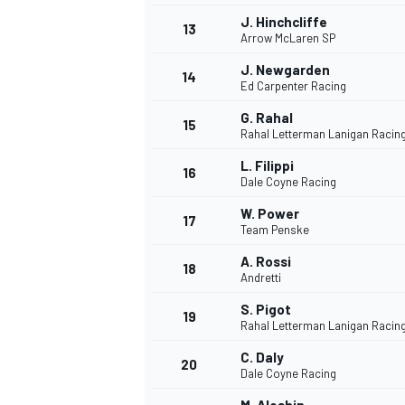
J. Hinchcliffe
FÓRMULA E
13
Arrow McLaren SP
J. Newgarden
14
Ed Carpenter Racing
G. Rahal
15
Rahal Letterman Lanigan Racin
L. Filippi
16
Dale Coyne Racing
W. Power
17
Team Penske
A. Rossi
18
Andretti
WRC
S. Pigot
19
Rahal Letterman Lanigan Racin
C. Daly
20
Dale Coyne Racing