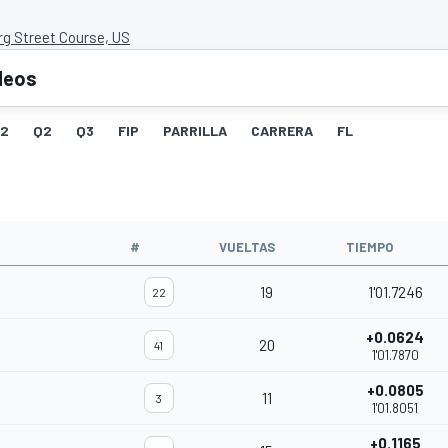
rg Street Course, US
deos
G2
Q2
Q3
FIP
PARRILLA
CARRERA
FL
#
VUELTAS
TIEMPO
19
1'01.7246
22
+0.0624
20
41
1'01.7870
+0.0805
11
3
1'01.8051
+0.1165