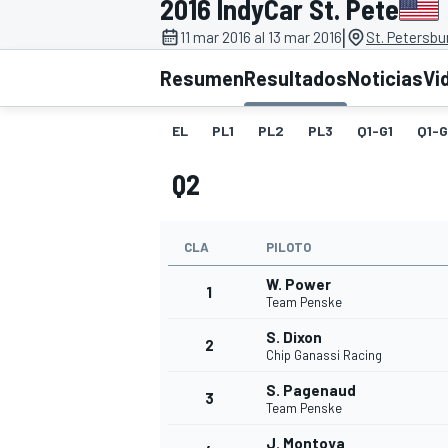
2016 IndyCar St. Pete
|
INDYCAR
11 mar 2016 al 13 mar 2016
St. Petersbu
Resumen
Resultados
Noticias
Vi
EL
PL1
PL2
PL3
Q1-G1
Q1-
Q2
CLA
PILOTO
W. Power
1
Team Penske
MOTOGP
S. Dixon
2
Chip Ganassi Racing
S. Pagenaud
3
Team Penske
J. Montoya