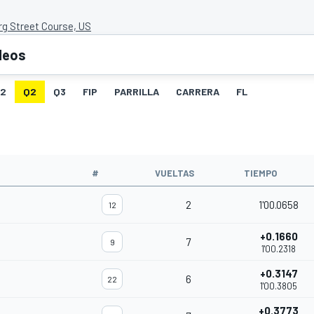
rg Street Course, US
deos
G2
Q2
Q3
FIP
PARRILLA
CARRERA
FL
#
VUELTAS
TIEMPO
2
1'00.0658
12
+0.1660
7
9
1'00.2318
+0.3147
6
22
1'00.3805
+0.3773