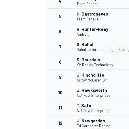
4
Team Penske
H. Castroneves
5
Team Penske
R. Hunter-Reay
6
Andretti
G. Rahal
7
Rahal Letterman Lanigan Racin
NASCAR CUP
S. Bourdais
8
KV Racing Technology
J. Hinchcliffe
9
Arrow McLaren SP
J. Hawksworth
10
A.J. Foyt Enterprises
T. Sato
11
A.J. Foyt Enterprises
J. Newgarden
12
Ed Carpenter Racing