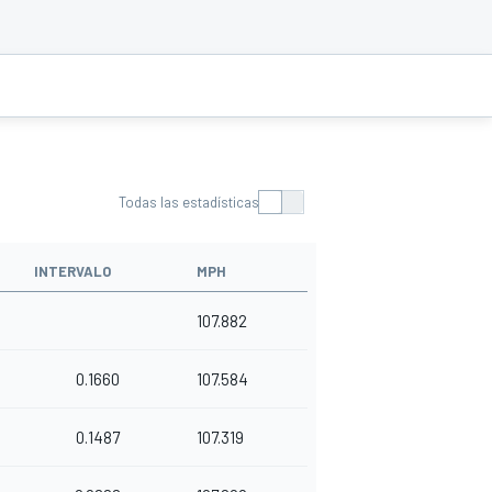
Todas las estadísticas
INTERVALO
MPH
107.882
0.1660
107.584
0.1487
107.319