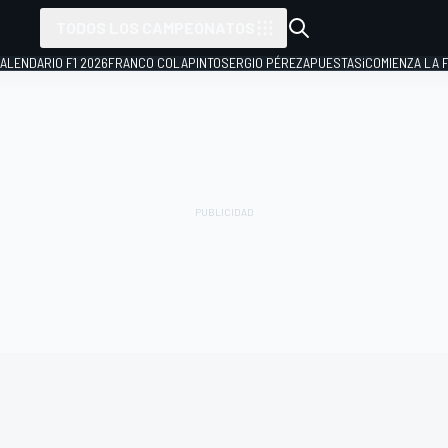
TODOS LOS CAMPEONATOS
ALENDARIO F1 2026
FRANCO COLAPINTO
SERGIO PÉREZ
APUESTAS
¡COMIENZA LA F