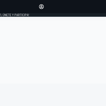
favoritos
Haz que se oiga tu voz
comentando artículos.
1, ÚNETE Y PARTICIPA!
INICIAR SESIÓN
EDICIÓN
LATINOAMÉRICA