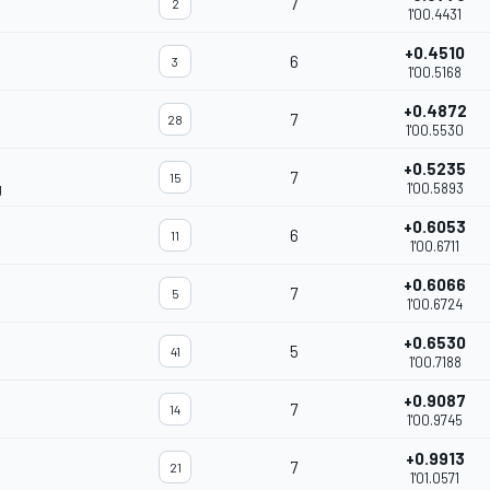
7
2
1'00.4431
+0.4510
6
3
1'00.5168
+0.4872
7
28
1'00.5530
+0.5235
7
15
g
1'00.5893
+0.6053
6
11
1'00.6711
+0.6066
7
5
1'00.6724
+0.6530
5
41
1'00.7188
+0.9087
7
14
1'00.9745
+0.9913
7
21
1'01.0571