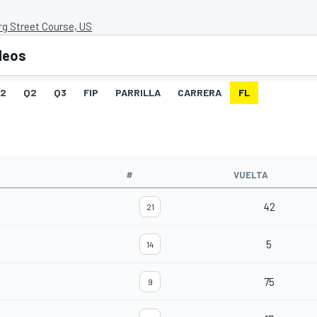
rg Street Course, US
deos
G2
Q2
Q3
FIP
PARRILLA
CARRERA
FL
#
VUELTA
42
21
5
14
75
9