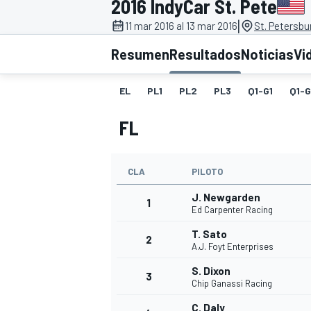
2016 IndyCar St. Pete
|
INDYCAR
11 mar 2016 al 13 mar 2016
St. Petersbu
Resumen
Resultados
Noticias
Vi
EL
PL1
PL2
PL3
Q1-G1
Q1-
FL
CLA
PILOTO
J. Newgarden
1
Ed Carpenter Racing
MOTOGP
T. Sato
2
A.J. Foyt Enterprises
S. Dixon
3
Chip Ganassi Racing
C. Daly