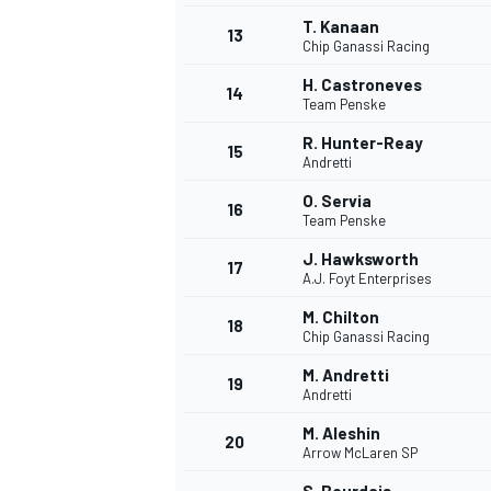
T. Kanaan
FÓRMULA E
13
Chip Ganassi Racing
H. Castroneves
14
Team Penske
R. Hunter-Reay
15
Andretti
O. Servia
16
Team Penske
J. Hawksworth
17
A.J. Foyt Enterprises
M. Chilton
18
Chip Ganassi Racing
WRC
M. Andretti
19
Andretti
M. Aleshin
20
Arrow McLaren SP