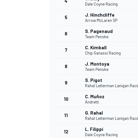
4
Dale Coyne Racing
J. Hinchcliffe
5
Arrow McLaren SP
S. Pagenaud
6
Team Penske
C. Kimball
7
Chip Ganassi Racing
NASCAR CUP
J. Montoya
8
Team Penske
S. Pigot
9
Rahal Letterman Lanigan Raci
C. Muñoz
10
Andretti
G. Rahal
11
Rahal Letterman Lanigan Raci
L. Filippi
12
Dale Coyne Racing