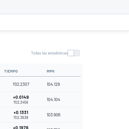
Todas las estadísticas
TIEMPO
MPH
1'02.2307
104.129
+0.0149
104.104
1'02.2456
+0.1331
103.906
1'02.3638
+0.1976