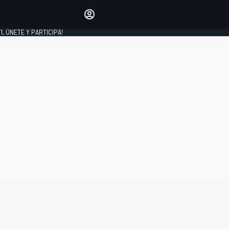
favoritos
Haz que se oiga tu voz
comentando artículos.
1, ÚNETE Y PARTICIPA!
INICIAR SESIÓN
EDICIÓN
LATINOAMÉRICA