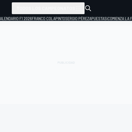
TODOS LOS CAMPEONATOS
ALENDARIO F1 2026
FRANCO COLAPINTO
SERGIO PÉREZ
APUESTAS
¡COMIENZA LA F