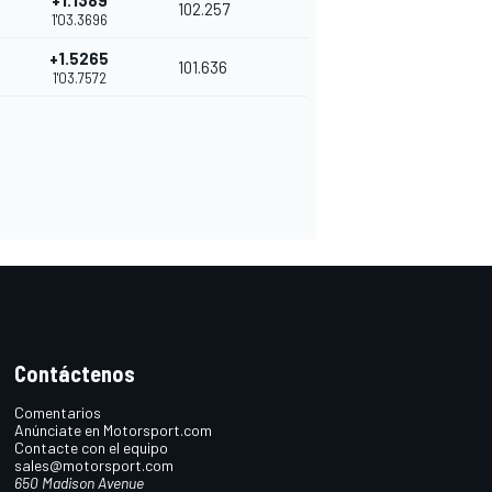
+1.1389
102.257
1'03.3696
+1.5265
101.636
1'03.7572
Contáctenos
Comentarios
Anúnciate en Motorsport.com
Contacte con el equipo
sales@motorsport.com
650 Madison Avenue