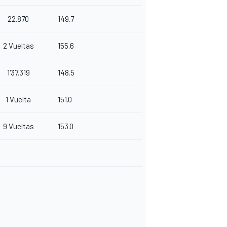
22.870
149.7
2 Vueltas
155.6
1'37.319
148.5
1 Vuelta
151.0
9 Vueltas
153.0