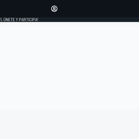
favoritos
Haz que se oiga tu voz
comentando artículos.
1, ÚNETE Y PARTICIPA!
INICIAR SESIÓN
EDICIÓN
LATINOAMÉRICA