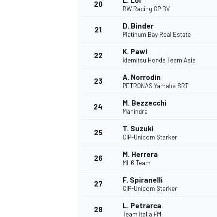
L. Loi
20
RW Racing GP BV
D. Binder
21
Platinum Bay Real Estate
K. Pawi
22
Idemitsu Honda Team Asia
A. Norrodin
23
PETRONAS Yamaha SRT
M. Bezzecchi
24
Mahindra
T. Suzuki
25
CIP-Unicom Starker
M. Herrera
26
MH6 Team
F. Spiranelli
27
CIP-Unicom Starker
L. Petrarca
28
Team Italia FMI