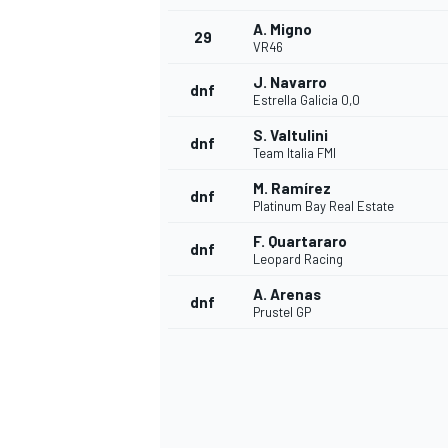
A. Migno
29
VR46
J. Navarro
dnf
Estrella Galicia 0,0
S. Valtulini
dnf
Team Italia FMI
M. Ramírez
dnf
Platinum Bay Real Estate
F. Quartararo
dnf
Leopard Racing
MÁS CATEGORÍAS
A. Arenas
dnf
Prustel GP