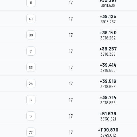
+32.397
17
11
39'11.539
+39.125
17
40
39'18.267
+39.140
17
89
39'18.282
+39.257
17
7
39'18.399
+39.414
17
53
39'18.556
+39.516
17
24
39'18.658
+39.714
17
6
39'18.856
+51.679
17
3
39'30.821
+1'09.870
17
77
39'49.012