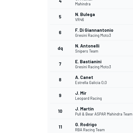
4
Mahindra
N. Bulega
5
VR46
F. Di Giannantonio
6
Gresini Racing Moto3
N. Antonelli
dq
Snipers Team
NASCAR CUP
E. Bastianini
7
Gresini Racing Moto3
A. Canet
8
Estrella Galicia 0,0
J. Mir
9
Leopard Racing
J. Martín
10
Pull & Bear ASPAR Mahindra Team
G. Rodrigo
11
RBA Racing Team