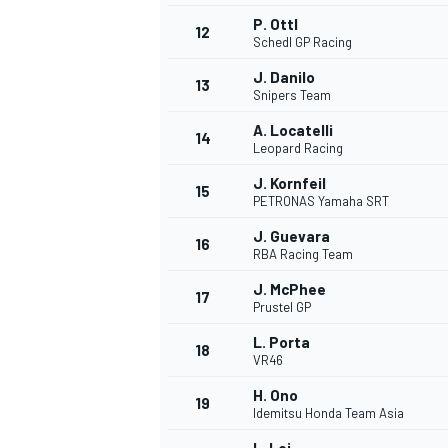
P. Ottl
FÓRMULA E
12
Schedl GP Racing
J. Danilo
13
Snipers Team
A. Locatelli
14
Leopard Racing
J. Kornfeil
15
PETRONAS Yamaha SRT
J. Guevara
16
RBA Racing Team
J. McPhee
17
Prustel GP
WRC
L. Porta
18
VR46
H. Ono
19
Idemitsu Honda Team Asia