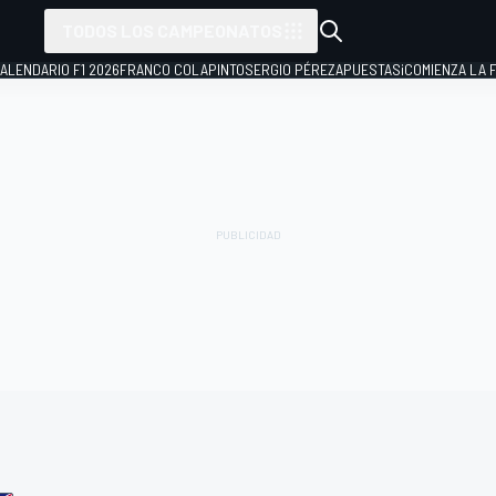
TODOS LOS CAMPEONATOS
ALENDARIO F1 2026
FRANCO COLAPINTO
SERGIO PÉREZ
APUESTAS
¡COMIENZA LA F