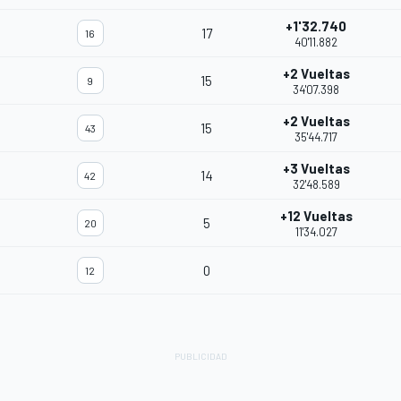
+1'32.740
17
16
40'11.882
+2 Vueltas
15
9
34'07.398
+2 Vueltas
15
43
35'44.717
+3 Vueltas
14
42
32'48.589
+12 Vueltas
5
20
11'34.027
0
12