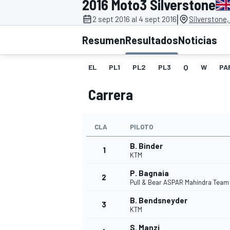
2016 Moto3 Silverstone
|
INDYCAR
2 sept 2016 al 4 sept 2016
Silverstone,
Resumen
Resultados
Noticias
EL
PL1
PL2
PL3
Q
W
PA
Carrera
CLA
PILOTO
B. Binder
1
KTM
MOTOGP
P. Bagnaia
2
Pull & Bear ASPAR Mahindra Team
B. Bendsneyder
3
KTM
S. Manzi