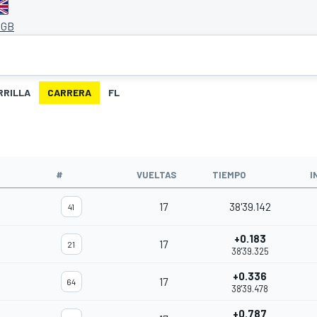
 GB
RRILLA
CARRERA
FL
#
VUELTAS
TIEMPO
I
17
38'39.142
41
+0.183
17
21
38'39.325
+0.336
17
64
38'39.478
+0.787