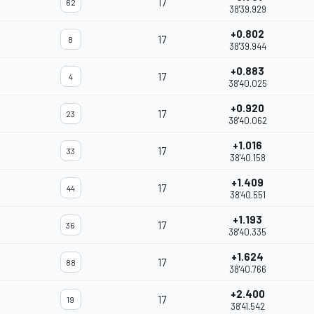
17
62
38'39.929
+0.802
17
8
38'39.944
+0.883
17
4
38'40.025
+0.920
17
23
38'40.062
+1.016
17
33
38'40.158
+1.409
17
44
38'40.551
+1.193
17
36
38'40.335
+1.624
17
88
38'40.766
+2.400
17
19
38'41.542