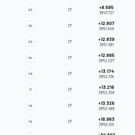
+8.585
17
65
38'47.727
+12.807
17
95
38'51.949
+12.839
17
55
38'51.981
+12.885
17
84
38'52.027
+13.174
17
58
38'52.316
+13.216
17
17
38'52.358
+13.326
17
48
38'52.468
+16.963
17
76
38'56.105