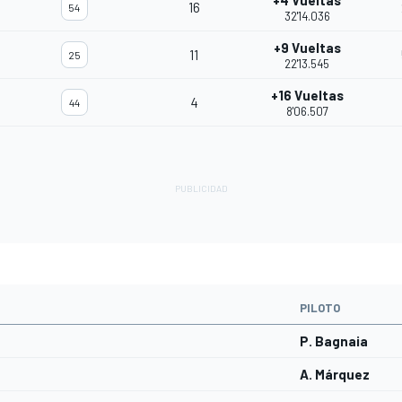
+4 Vueltas
16
54
32'14.036
+9 Vueltas
11
25
22'13.545
+16 Vueltas
4
44
8'06.507
PILOTO
P. Bagnaia
A. Márquez