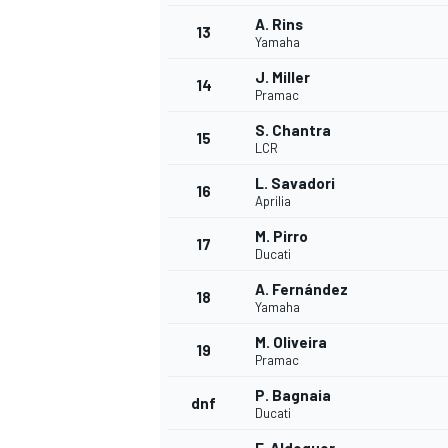
A. Rins
FÓRMULA E
13
Yamaha
J. Miller
14
Pramac
S. Chantra
15
LCR
L. Savadori
16
Aprilia
M. Pirro
17
Ducati
A. Fernández
18
Yamaha
WRC
M. Oliveira
19
Pramac
P. Bagnaia
dnf
Ducati