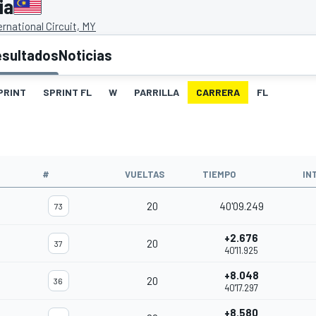
ia
rnational Circuit, MY
esultados
Noticias
PRINT
SPRINT FL
W
PARRILLA
CARRERA
FL
#
VUELTAS
TIEMPO
IN
20
40'09.249
73
+2.676
20
37
40'11.925
+8.048
20
36
40'17.297
+8.580