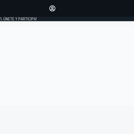
favoritos
Haz que se oiga tu voz
comentando artículos.
1, ÚNETE Y PARTICIPA!
INICIAR SESIÓN
EDICIÓN
LATINOAMÉRICA