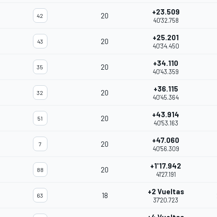
+23.509
20
42
40'32.758
+25.201
20
43
40'34.450
+34.110
20
35
40'43.359
+36.115
20
32
40'45.364
+43.914
20
51
40'53.163
+47.060
20
7
40'56.309
+1'17.942
20
88
41'27.191
+2 Vueltas
18
63
37'20.723