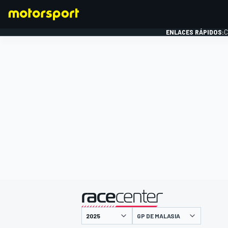
ENLACES RÁPIDOS:
C
FÓRMULA 1
presentado por
GP DE MALASIA