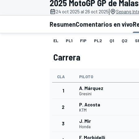
2025 MotoGP GP de Malas
|
INDYCAR
24 oct 2025 al 26 oct 2025
Sepang Inte
Resumen
Comentarios en vivo
R
EL
PL1
FIP
PL2
Q1
Q2
S
Carrera
CLA
PILOTO
A. Márquez
1
Gresini
MOTOGP
P. Acosta
2
KTM
J. Mir
3
Honda
F. Morbidelli