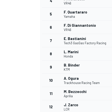
4
VR46
F. Quartararo
5
Yamaha
F. Di Giannantonio
6
VR46
E. Bastianini
7
Tech3 GasGas Factory Racing
NASCAR CUP
L. Marini
8
Honda
B. Binder
9
KTM
A. Ogura
10
Trackhouse Racing Team
M. Bezzecchi
11
Aprilia
J. Zarco
12
LCR