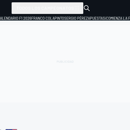
TODOS LOS CAMPEONATOS
ALENDARIO F1 2026
FRANCO COLAPINTO
SERGIO PÉREZ
APUESTAS
¡COMIENZA LA F