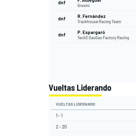
F. Aldeguer
dnf
Gresini
R. Fernández
dnf
Trackhouse Racing Team
P. Espargaró
dnf
Tech3 GasGas Factory Racing
Vueltas Liderando
VUELTAS LIDERANDO
1 - 1
2 - 20