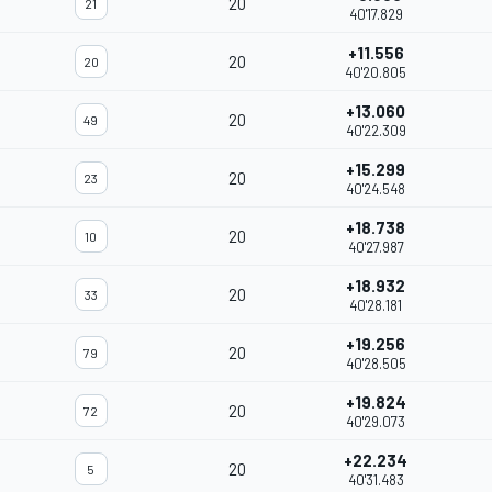
20
21
40'17.829
+11.556
20
20
40'20.805
+13.060
20
49
40'22.309
+15.299
20
23
40'24.548
+18.738
20
10
40'27.987
+18.932
20
33
40'28.181
+19.256
20
79
40'28.505
+19.824
20
72
40'29.073
+22.234
20
5
40'31.483