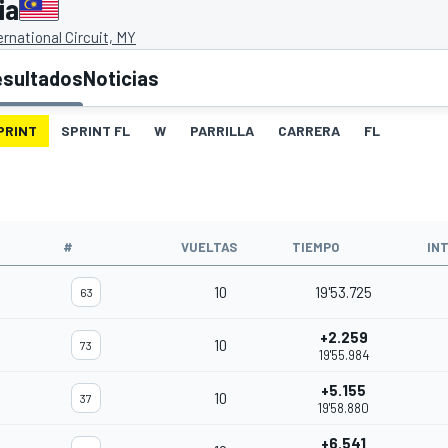
ia
rnational Circuit, MY
esultados
Noticias
PRINT
SPRINT FL
W
PARRILLA
CARRERA
FL
#
VUELTAS
TIEMPO
IN
10
19'53.725
63
+2.259
10
73
19'55.984
+5.155
10
37
19'58.880
+6.541