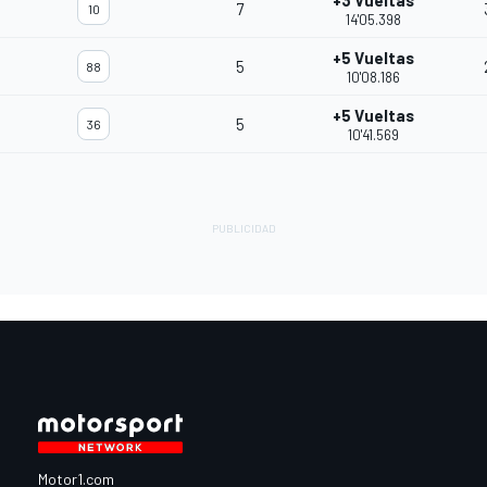
+3 Vueltas
7
10
14'05.398
+5 Vueltas
5
88
10'08.186
+5 Vueltas
5
36
10'41.569
Motor1.com