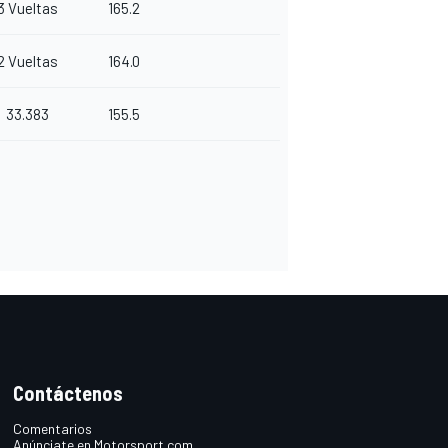
3 Vueltas
165.2
2 Vueltas
164.0
33.383
155.5
Contáctenos
Comentarios
Anúnciate en Motorsport.com