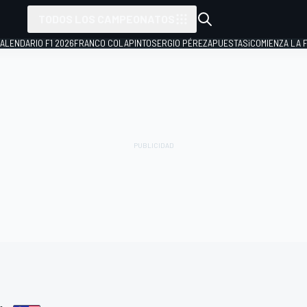
TODOS LOS CAMPEONATOS
ALENDARIO F1 2026
FRANCO COLAPINTO
SERGIO PÉREZ
APUESTAS
¡COMIENZA LA F