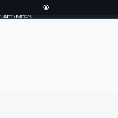
favoritos
Haz que se oiga tu voz
comentando artículos.
1, ÚNETE Y PARTICIPA!
INICIAR SESIÓN
EDICIÓN
LATINOAMÉRICA