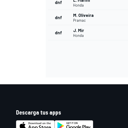
L. Marini
dnf
Honda
M. Oliveira
dnf
Pramac
J. Mir
dnf
Honda
Descarga tus apps