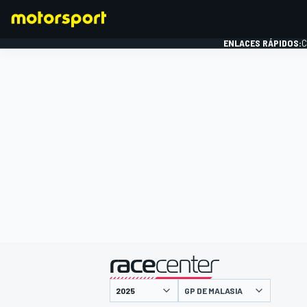
ENLACES RÁPIDOS:
C
FÓRMULA 1
presentado por
GP DE MALASIA