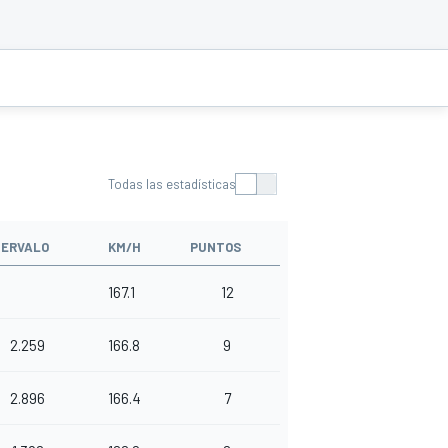
Todas las estadísticas
TERVALO
KM/H
PUNTOS
167.1
12
2.259
166.8
9
2.896
166.4
7