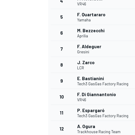
4
VR46
F. Quartararo
5
Yamaha
M. Bezzecchi
6
Aprilia
F. Aldeguer
7
Gresini
NASCAR CUP
J. Zarco
8
LCR
E. Bastianini
9
Tech3 GasGas Factory Racing
F. Di Giannantonio
10
VR46
P. Espargaró
11
Tech3 GasGas Factory Racing
A. Ogura
12
Trackhouse Racing Team