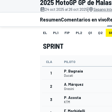
2025 MotoGP GP de Malas
|
INDYCAR
24 oct 2025 al 26 oct 2025
Sepang Inte
Resumen
Comentarios en vivo
R
EL
PL1
FIP
PL2
Q1
Q2
S
SPRINT
CLA
PILOTO
P. Bagnaia
1
Ducati
MOTOGP
A. Márquez
2
Gresini
P. Acosta
3
KTM
F. Morbidelli