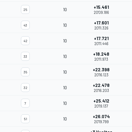
+15.461
10
25
20'09.186
+17.601
10
43
20'11.326
+17.721
10
42
20'11.446
+18.248
10
33
20'11.973
+22.398
10
35
20'16.123
+22.478
10
32
20'16.203
+25.412
10
7
20'19.137
+26.074
10
51
20'19.799