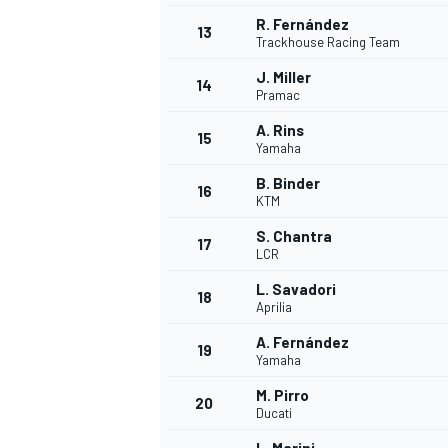
R. Fernández
FÓRMULA E
13
Trackhouse Racing Team
J. Miller
14
Pramac
A. Rins
15
Yamaha
B. Binder
16
KTM
S. Chantra
17
LCR
L. Savadori
18
Aprilia
WRC
A. Fernández
19
Yamaha
M. Pirro
20
Ducati