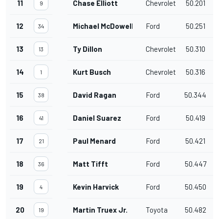
11
Chase Elliott
Chevrolet
50.201
0
9
12
Michael McDowell
Ford
50.251
0
34
13
Ty Dillon
Chevrolet
50.310
0
13
14
Kurt Busch
Chevrolet
50.316
0
1
15
David Ragan
Ford
50.344
0
38
16
Daniel Suarez
Ford
50.419
0
41
17
Paul Menard
Ford
50.421
0
21
18
Matt Tifft
Ford
50.447
0
36
19
Kevin Harvick
Ford
50.450
0
4
20
Martin Truex Jr.
Toyota
50.482
0
19