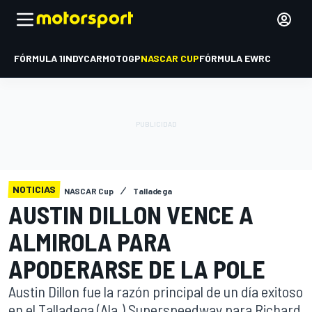
FÓRMULA 1
INDYCAR
MOTOGP
NASCAR CUP
FÓRMULA E
WRC
NOTICIAS
NASCAR Cup
Talladega
AUSTIN DILLON VENCE A
ALMIROLA PARA
APODERARSE DE LA POLE
Austin Dillon fue la razón principal de un día exitoso
en el Talladega (Ala.) Superspeedway para Richard