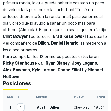
primera ronda, lo que puede haberle costado un poco
de velocidad, pero no en la parte final."Tomé un
enfoque diferente (en la ronda final) para ponerme al
día y creo que lo ayudó a saltar un poco más para
obtener (Almirola). Espero que eso sea lo que era ", dijo.
Clint Bowyer f
ue tercero,
Brad Keselowski
fue cuarto
y el compañero de
Dillon, Daniel Hemric,
se metieron a
los cinco primeros.
Para completar los 12 primeros puestos estuvieron
Ricky Stenhouse Jr., Ryan Blaney, Joey Logano,
Alex Bowman, Kyle Larson, Chase Elliott y Michael
McDowell.
Posiciones:
CLA
#
DRIVER
MOTOR
TIEMPO
D
1
Austin Dillon
Chevrolet
49.734
3