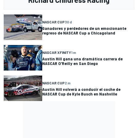
NASCAR CUP
30 d
Ganadores y perdedores de un emocionante
regreso de NASCAR Cup a Chicagoland
NASCAR XFINITY
1 m
Austin Hill gana una dramática carrera de
NASCAR O'Reilly en San Diego
NASCAR CUP
2 m
Austin Hill volverá a conducir el coche de
NASCAR Cup de Kyle Busch en Nashville