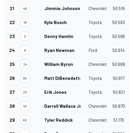
21
Jimmie Johnson
Chevrolet
50.519
0
48
22
Kyle Busch
Toyota
50.593
0
18
23
Denny Hamlin
Toyota
50.596
0
11
24
Ryan Newman
Ford
50.614
0
6
25
William Byron
Chevrolet
50.699
0
24
26
Matt DiBenedetto
Toyota
50.817
1
95
27
Erik Jones
Toyota
50.821
1
20
28
Darrell Wallace Jr.
Chevrolet
50.870
43
29
Tyler Reddick
Chevrolet
51.170
1
62