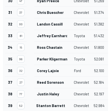
30
Ryan Preece
Chevrolet
51.269
1
47
31
Chris Buescher
Chevrolet
51.374
1
37
32
Landon Cassill
Chevrolet
51.382
1
00
33
Jeffrey Earnhardt
Toyota
51.432
1
81
34
Ross Chastain
Chevrolet
51.800
2
15
35
Parker Kligerman
Toyota
52.081
2
96
36
Corey Lajoie
Ford
52.100
2
32
37
Reed Sorenson
Chevrolet
52.184
2
27
38
Justin Haley
Chevrolet
52.197
2
77
39
Stanton Barrett
Chevrolet
52.984
3
52