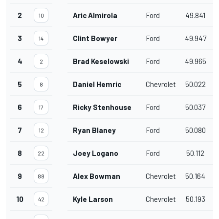
2
Aric Almirola
Ford
49.841
0
10
3
Clint Bowyer
Ford
49.947
0
14
4
Brad Keselowski
Ford
49.965
0
2
5
Daniel Hemric
Chevrolet
50.022
0
8
6
Ricky Stenhouse Jr.
Ford
50.037
0
17
7
Ryan Blaney
Ford
50.080
0
12
8
Joey Logano
Ford
50.112
0
22
9
Alex Bowman
Chevrolet
50.164
0
88
10
Kyle Larson
Chevrolet
50.193
0
42