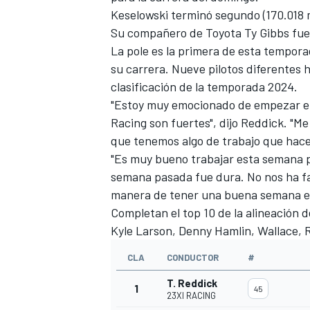
Keselowski terminó segundo (170.018 
FÓRMULA E
Su compañero de Toyota Ty Gibbs fue
La pole es la primera de esta tempora
su carrera. Nueve pilotos diferentes 
clasificación de la temporada 2024.
"Estoy muy emocionado de empezar en
Racing son fuertes", dijo Reddick. "Me
que tenemos algo de trabajo que hacer 
"Es muy bueno trabajar esta semana pa
semana pasada fue dura. No nos ha fa
manera de tener una buena semana e
Completan el top 10 de la alineación d
WRC
Kyle Larson
,
Denny Hamlin
, Wallace,
CLA
CONDUCTOR
#
T. Reddick
1
45
23XI RACING