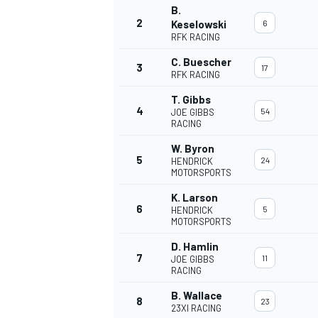
B.
2
Keselowski
6
RFK RACING
C. Buescher
3
17
RFK RACING
T. Gibbs
4
54
JOE GIBBS
RACING
W. Byron
5
24
HENDRICK
MOTORSPORTS
K. Larson
6
5
HENDRICK
MOTORSPORTS
D. Hamlin
7
11
JOE GIBBS
RACING
B. Wallace
8
23
23XI RACING