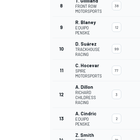
T. Gilliland
8
38
FRONT ROW
MOTORSPORTS
R. Blaney
9
12
EQUIPO
PENSKE
D. Suárez
10
99
TRACKHOUSE
RACING
C. Hocevar
11
77
SPIRE
MOTORSPORTS
A. Dillon
RICHARD
12
3
CHILDRESS
RACING
A. Cindric
13
2
EQUIPO
PENSKE
Z. Smith