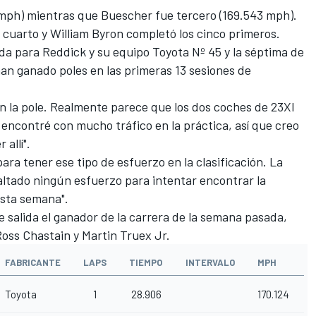
mph) mientras que Buescher fue tercero (169.543 mph).
 cuarto y
William Byron
completó los cinco primeros.
da para Reddick y su equipo Toyota Nº 45 y la séptima de
han ganado poles en las primeras 13 sesiones de
 la pole. Realmente parece que los dos coches de 23XI
 encontré con mucho tráfico en la práctica, así que creo
allí".
ra tener ese tipo de esfuerzo en la clasificación. La
ltado ningún esfuerzo para intentar encontrar la
sta semana".
e salida el ganador de la carrera de la semana pasada,
Ross Chastain
y
Martin Truex Jr
.
FABRICANTE
LAPS
TIEMPO
INTERVALO
MPH
Toyota
1
28.906
170.124