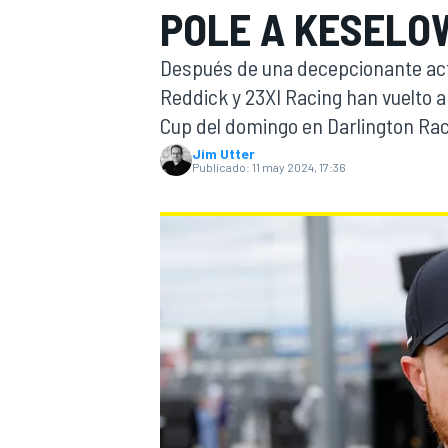
POLE A KESELO
INDYCAR
Después de una decepcionante act
Reddick y 23XI Racing han vuelto a
Cup del domingo en Darlington Race
Jim Utter
Publicado:
11 may 2024, 17:36
MOTOGP