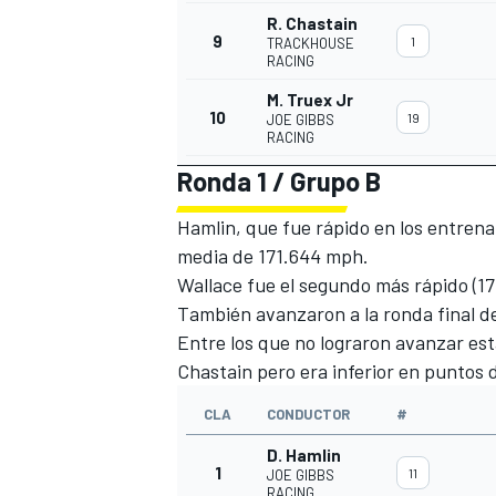
R. Chastain
9
1
TRACKHOUSE
RACING
M. Truex Jr
10
19
JOE GIBBS
RACING
Ronda 1 / Grupo B
Hamlin, que fue rápido en los entrena
media de 171.644 mph.
Wallace fue el segundo más rápido (17
También avanzaron a la ronda final de
MÁS CATEGORÍAS
Entre los que no lograron avanzar e
Chastain pero era inferior en puntos 
CLA
CONDUCTOR
#
D. Hamlin
1
11
JOE GIBBS
RACING