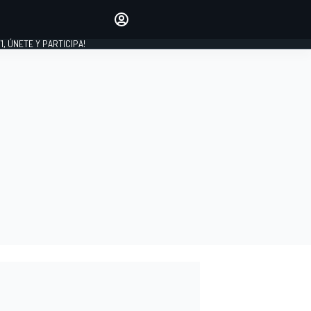
favoritos
Haz que se oiga tu voz
comentando artículos.
1, ÚNETE Y PARTICIPA!
INICIAR SESIÓN
EDICIÓN
LATINOAMÉRICA