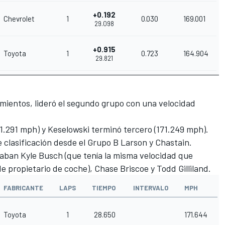
+0.192
Chevrolet
1
0.030
169.001
29.098
+0.915
Toyota
1
0.723
164.904
29.821
mientos, lideró el segundo grupo con una velocidad
1.291 mph) y Keselowski terminó tercero (171.249 mph).
 clasificación desde el Grupo B Larson y Chastain.
staban
Kyle Busch
(que tenía la misma velocidad que
de propietario de coche),
Chase Briscoe
y
Todd Gilliland
.
FABRICANTE
LAPS
TIEMPO
INTERVALO
MPH
Toyota
1
28.650
171.644