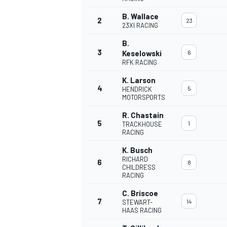
B. Wallace
2
23
23XI RACING
B.
3
Keselowski
6
RFK RACING
K. Larson
4
5
HENDRICK
MOTORSPORTS
R. Chastain
5
1
TRACKHOUSE
RACING
K. Busch
RICHARD
6
8
CHILDRESS
RACING
C. Briscoe
7
14
STEWART-
HAAS RACING