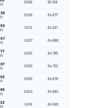
410
0.006
65.109
823
438
0.028
64.977
851
450
0.012
64.921
863
457
0.007
64.888
870
477
0.020
64.795
890
497
0.020
64.702
910
502
0.005
64.678
915
506
0.004
64.660
919
522
0.016
64.586
935