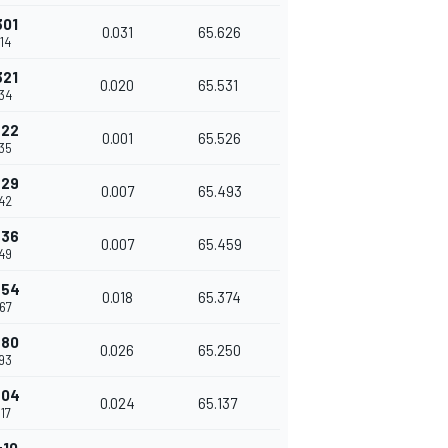
301
0.031
65.626
714
321
0.020
65.531
734
322
0.001
65.526
735
329
0.007
65.493
742
336
0.007
65.459
749
354
0.018
65.374
767
380
0.026
65.250
793
404
0.024
65.137
817