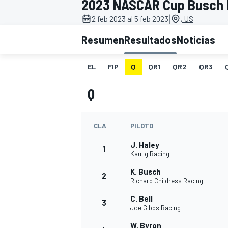
2023 NASCAR Cup Busch L
|
INDYCAR
2 feb 2023 al 5 feb 2023
, US
Resumen
Resultados
Noticias
EL
FIP
Q
QR1
QR2
QR3
Q
CLA
PILOTO
J. Haley
1
Kaulig Racing
MOTOGP
K. Busch
2
Richard Childress Racing
C. Bell
3
Joe Gibbs Racing
W. Byron