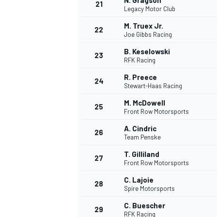
N. Gragson
21
Legacy Motor Club
M. Truex Jr.
22
Joe Gibbs Racing
B. Keselowski
23
RFK Racing
R. Preece
24
Stewart-Haas Racing
M. McDowell
25
Front Row Motorsports
A. Cindric
26
Team Penske
T. Gilliland
27
Front Row Motorsports
C. Lajoie
28
Spire Motorsports
C. Buescher
29
RFK Racing