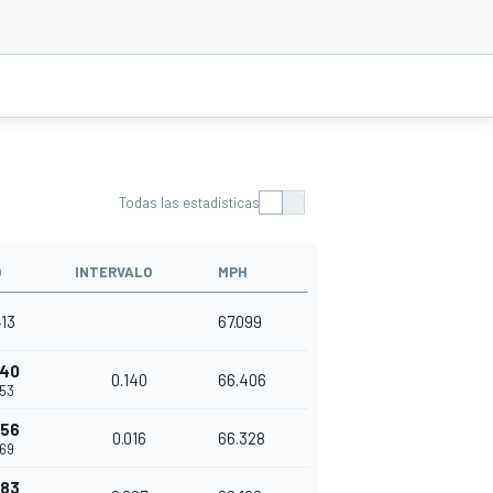
Todas las estadísticas
O
INTERVALO
MPH
413
67.099
140
0.140
66.406
553
156
0.016
66.328
569
183