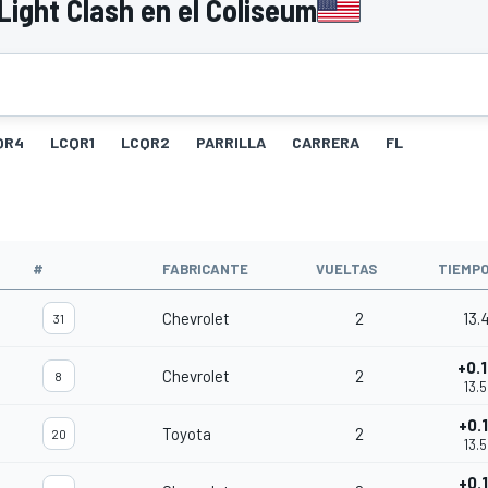
ight Clash en el Coliseum
QR4
LCQR1
LCQR2
PARRILLA
CARRERA
FL
#
FABRICANTE
VUELTAS
TIEMP
Chevrolet
2
13.
31
+0.
Chevrolet
2
8
13.
+0.
Toyota
2
20
13.
+0.