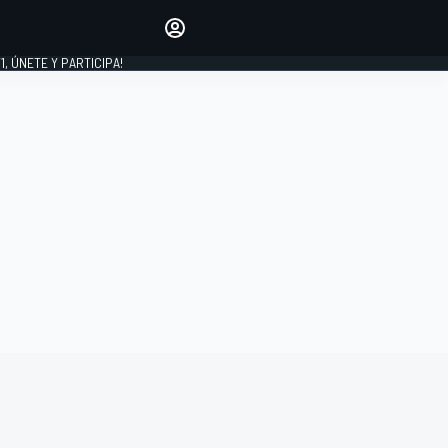
favoritos
Haz que se oiga tu voz
comentando artículos.
1, ÚNETE Y PARTICIPA!
INICIAR SESIÓN
EDICIÓN
LATINOAMÉRICA