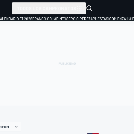
TODOS LOS CAMPEONATOS
ALENDARIO F1 2026
FRANCO COLAPINTO
SERGIO PÉREZ
APUESTAS
¡COMIENZA LA F
ISEUM