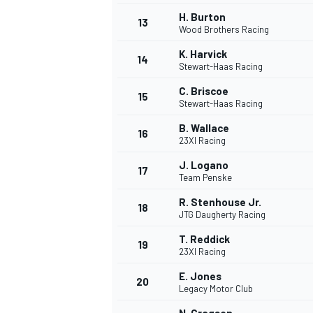
H. Burton
FÓRMULA E
13
Wood Brothers Racing
K. Harvick
14
Stewart-Haas Racing
C. Briscoe
15
Stewart-Haas Racing
B. Wallace
16
23XI Racing
J. Logano
17
Team Penske
R. Stenhouse Jr.
18
JTG Daugherty Racing
WRC
T. Reddick
19
23XI Racing
E. Jones
20
Legacy Motor Club