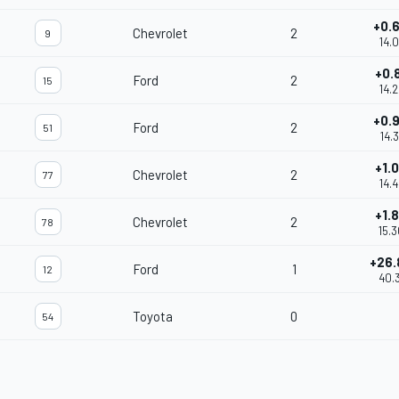
+0.
Chevrolet
2
9
14.
+0.
Ford
2
15
14.
+0.
Ford
2
51
14.
+1.
Chevrolet
2
77
14.
+1.
Chevrolet
2
78
15.
+26.
Ford
1
12
40.
Toyota
0
54