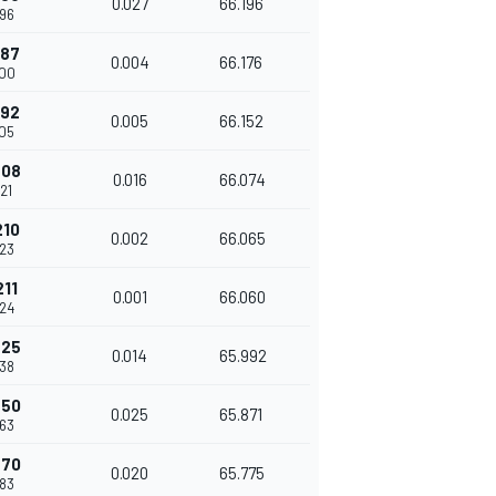
0.027
66.196
596
187
0.004
66.176
600
192
0.005
66.152
605
208
0.016
66.074
621
210
0.002
66.065
623
211
0.001
66.060
624
225
0.014
65.992
638
250
0.025
65.871
663
270
0.020
65.775
683