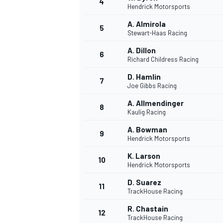
4
Hendrick Motorsports
A. Almirola
5
Stewart-Haas Racing
A. Dillon
6
Richard Childress Racing
D. Hamlin
7
Joe Gibbs Racing
NASCAR CUP
A. Allmendinger
8
Kaulig Racing
A. Bowman
9
Hendrick Motorsports
K. Larson
10
Hendrick Motorsports
D. Suarez
11
TrackHouse Racing
R. Chastain
12
TrackHouse Racing