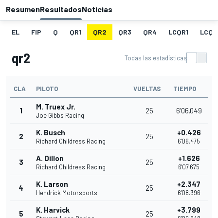
Resumen
Resultados
Noticias
EL
FIP
Q
QR1
QR2
QR3
QR4
LCQR1
LCQR
qr2
Todas las estadísticas
CLA
PILOTO
VUELTAS
TIEMPO
M. Truex Jr.
1
25
6'06.049
Joe Gibbs Racing
K. Busch
+0.426
2
25
Richard Childress Racing
6'06.475
A. Dillon
+1.626
3
25
Richard Childress Racing
6'07.675
K. Larson
+2.347
4
25
Hendrick Motorsports
6'08.396
K. Harvick
+3.799
5
25