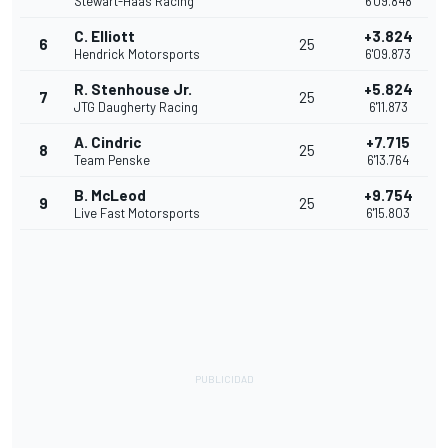
Stewart-Haas Racing
6'09.848
C. Elliott
+3.824
6
25
Hendrick Motorsports
6'09.873
R. Stenhouse Jr.
+5.824
7
25
JTG Daugherty Racing
6'11.873
A. Cindric
+7.715
8
25
Team Penske
6'13.764
B. McLeod
+9.754
9
25
Live Fast Motorsports
6'15.803